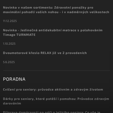
Novinka v našem sortimentu: Zdravotní ponožky pro
maximální pohodlí vašich nohou - i v nadměrných velikostech
11.12.2025
Novinka - Jedinečná antidekubitní matrace s polohováním
Timago TURNMATE
1.10.2025
Dvoumotorové křeslo RELAX již ve 2 provedeních
5.6.2025
PORADNA
Cvičení pro seniory: průvodce aktivním a zdravým životem
Dárky pro seniory, které potěší i pomohou: Průvodce zdravým
darováním
Příprava domácnosti na péči o ležícího seniora: Co vše je