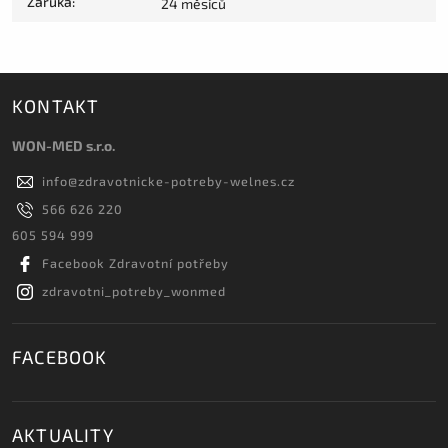
Záruka
:
24 měsíců
KONTAKT
WON-MED s.r.o.
info
@
zdravotnicke-potreby-welnes.cz
566 626 220
605 594 999
Facebook Zdravotní potřeby
zdravotni_potreby_wonmed
FACEBOOK
AKTUALITY