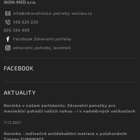
WON-MED s.r.o.
info
@
zdravotnicke-potreby-welnes.cz
566 626 220
605 594 999
Facebook Zdravotní potřeby
zdravotni_potreby_wonmed
FACEBOOK
AKTUALITY
Novinka v našem sortimentu: Zdravotní ponožky pro
maximální pohodlí vašich nohou - i v nadměrných velikostech
11.12.2025
Novinka - Jedinečná antidekubitní matrace s polohováním
Timago TURNMATE