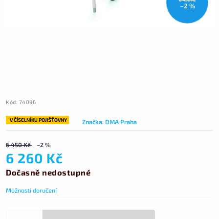
–2 %
Kód:
74096
V ČÍSELNÍKU POJIŠŤOVNY
Značka:
DMA Praha
6 450 Kč
–2 %
6 260 Kč
Dočasně nedostupné
Možnosti doručení