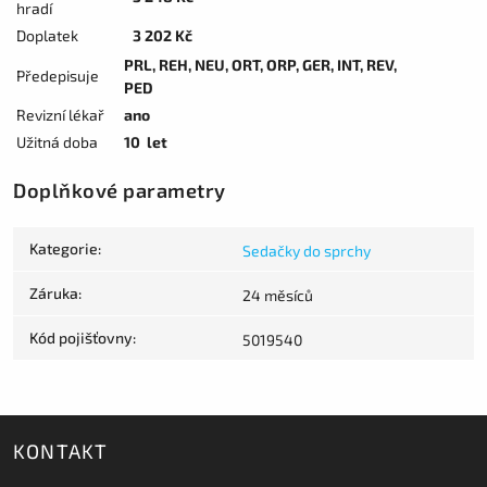
hradí
Doplatek
3 202 Kč
PRL, REH, NEU, ORT, ORP, GER, INT, REV,
Předepisuje
PED
Revizní lékař
ano
Užitná doba
10 let
Doplňkové parametry
Kategorie
:
Sedačky do sprchy
Záruka
:
24 měsíců
Kód pojišťovny
:
5019540
KONTAKT