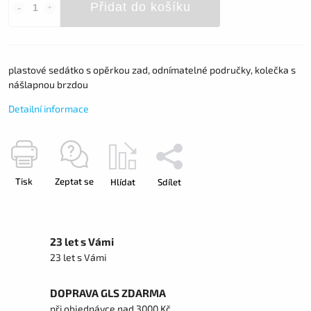
Přidat do košíku
plastové sedátko s opěrkou zad, odnímatelné područky, kolečka s
nášlapnou brzdou
Detailní informace
Tisk
Zeptat se
Hlídat
Sdílet
23 let s Vámi
23 let s Vámi
DOPRAVA GLS ZDARMA
při objednávce nad 3000 Kč