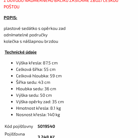
Z DŮVODŮ NADMĚRNÉHO BALÍKU ZASÍLÁME ZBOŽÍ ČESKOU
POŠTOU
POPIS:
plastové sedátko s opěrkou zad
odnímatelné područky
kolečka s nášlapnou brzdou
Technické údaje
Výška křesla: 87.5 cm
Celková šířka: 55 cm
Celková hloubka: 59 cm
Šířka sedu: 43 cm
Hloubka sedu: 36 cm
Výška sedu: 50 cm
Výška opěrky zad: 35 cm
Hmotnost křesla: 8.1 kg
Nosnost křesla: 140 kg
Kód pojišťovny
5019540
Pojišťovna
3 248 Kč