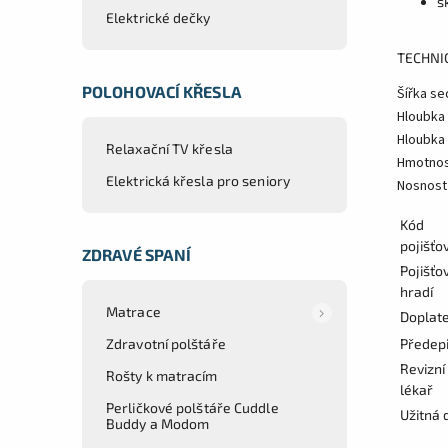
s
Elektrické dečky
TECHNI
POLOHOVACÍ KŘESLA
Šířka se
Hloubka
Hloubka
Relaxační TV křesla
Hmotnos
Elektrická křesla pro seniory
Nosnost
Kód
pojišťo
ZDRAVÉ SPANÍ
Pojišťo
hradí
Matrace
Doplat
Předep
Zdravotní polštáře
Revizní
Rošty k matracím
lékař
Perličkové polštáře Cuddle
Užitná 
Buddy a Modom