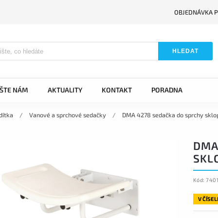
OBJEDNÁVKA P
HLEDAT
IŠTE NÁM
AKTUALITY
KONTAKT
PORADNA
dítka
/
Vanové a sprchové sedačky
/
DMA 4278 sedačka do sprchy sklo
DMA
SKL
Kód:
740
V ČÍSE