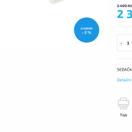
2 400 Kč
2 
2 400 Kč
–3 %
SEDAČK
Detailn
Tisk