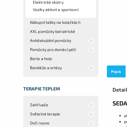
Elektrické skútry
Vozíky aktivní a sportovní
Nákupní tašky na kolečkách
XXL pomůcky bariatrické
Antidekubitní pomůcky
Pomůcky pro domácí péči
Berle a hole
Bandáže a ortézy
Popis
TERAPIE TEPLEM
Detai
SEDA
Zahřívače
Světelná terapie
p
p
Ovčí rouno