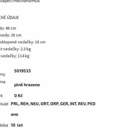
klápěcí mechanizmus
CKÉ ÚDAJE
du: 46 cm
 sedu: 28 cm
 sklopené sedačky: 18 cm
t sedačky: 2.3 kg
 sedačky: 114 kg
5019533
vny
vna
plně hrazeno
ek
0 Kč
isuje
PRL, REH, NEU, ORT, ORP, GER, INT, REV, PED
ano
doba
10 let