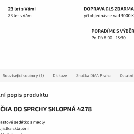
23 let s Vámi
DOPRAVA GLS ZDARMA
23 let s Vámi
při objednávce nad 3000 K
PORADÍME S VÝBĚ
Po-Pá 8:00 - 15:30
Související soubory (1)
Diskuze
Značka
DMA Praha
Ostatní
lní popis produktu
ČKA DO SPRCHY SKLOPNÁ 4278
lastové sedátko s madly
ojistka sklápění