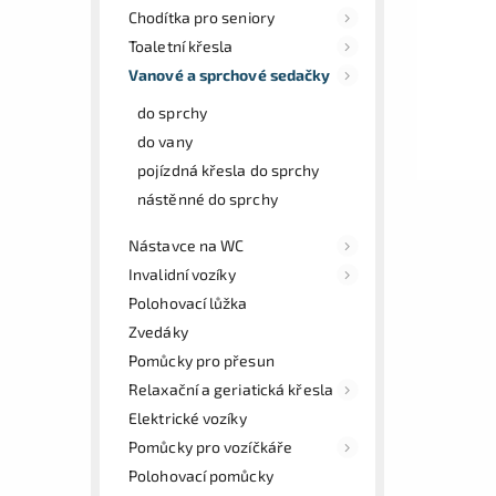
Chodítka pro seniory
Toaletní křesla
Vanové a sprchové sedačky
do sprchy
do vany
pojízdná křesla do sprchy
nástěnné do sprchy
Nástavce na WC
Invalidní vozíky
Polohovací lůžka
Zvedáky
Pomůcky pro přesun
Relaxační a geriatická křesla
Elektrické vozíky
Pomůcky pro vozíčkáře
Polohovací pomůcky