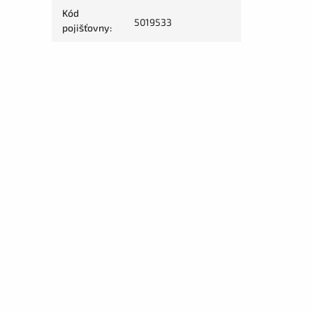
Kód
5019533
pojišťovny
: