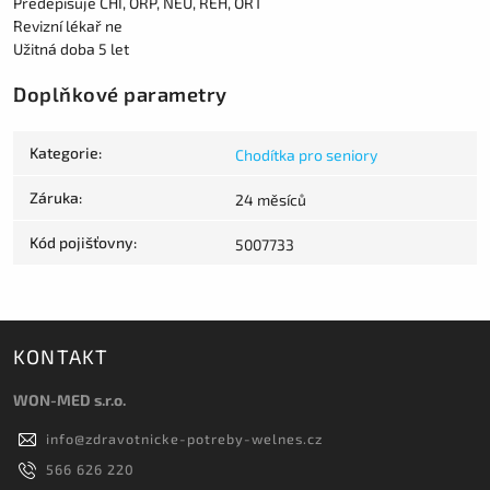
Předepisuje CHI, ORP, NEU, REH, ORT
Revizní lékař ne
Užitná doba 5 let
Doplňkové parametry
Kategorie
:
Chodítka pro seniory
Záruka
:
24 měsíců
Kód pojišťovny
:
5007733
KONTAKT
WON-MED s.r.o.
info
@
zdravotnicke-potreby-welnes.cz
566 626 220