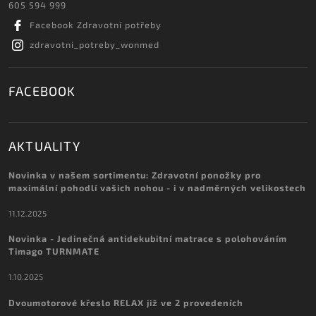
605 594 999
Facebook Zdravotní potřeby
zdravotni_potreby_wonmed
FACEBOOK
AKTUALITY
Novinka v našem sortimentu: Zdravotní ponožky pro
maximální pohodlí vašich nohou - i v nadměrných velikostech
11.12.2025
Novinka - Jedinečná antidekubitní matrace s polohováním
Timago TURNMATE
1.10.2025
Dvoumotorové křeslo RELAX již ve 2 provedeních