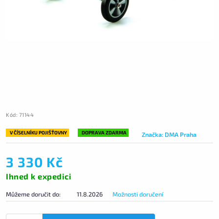
Kód:
71144
V ČÍSELNÍKU POJIŠŤOVNY
DOPRAVA ZDARMA
Značka:
DMA Praha
3 330 Kč
Ihned k expedici
Můžeme doručit do:
11.8.2026
Možnosti doručení