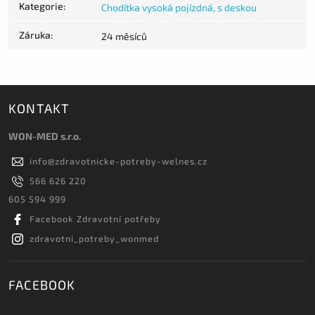
Kategorie
:
Chodítka vysoká pojízdná, s deskou
Záruka
:
24 měsíců
KONTAKT
WON-MED s.r.o.
info
@
zdravotnicke-potreby-welnes.cz
566 626 220
605 594 999
Facebook Zdravotní potřeby
zdravotni_potreby_wonmed
FACEBOOK