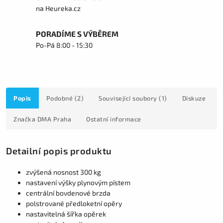
na Heureka.cz
PORADÍME S VÝBĚREM
Po-Pá 8:00 - 15:30
Popis
Podobné (2)
Související soubory (1)
Diskuze
Značka
DMA Praha
Ostatní informace
Detailní popis produktu
zvýšená nosnost 300 kg
nastavení výšky plynovým pístem
centrální bovdenové brzda
polstrované předloketní opěry
nastavitelná šířka opěrek