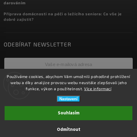
darováním
Příprava domácnosti na péči o ležícího seniora: Co vše je
dobré zajistit?
ODEBÍRAT NEWSLETTER
Používáme cookies, abychom Vám umožnili pohodlné prohlížení
Přihlásit se
webu a díky analýze provozu webu neustále zlepšovali jeho
funkce, výkon a použitelnost.
Více informací
Nastavení
Copyright 2026
ZDRAVOTNÍ POTŘEBY DRDLOVÁ
. Všechna práva
Souhlasím
vyhrazena.
Upravit nastavení cookies
Odmítnout