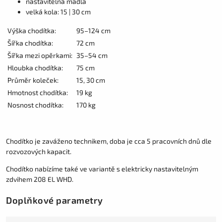
nastavitelná madla
velká kola: 15 | 30 cm
Výška chodítka:
95–124 cm
Šířka chodítka:
72 cm
Šířka mezi opěrkami:
35–54 cm
Hloubka chodítka:
75 cm
Průměr koleček:
15, 30 cm
Hmotnost chodítka:
19 kg
Nosnost chodítka:
170 kg
Chodítko je zaváženo technikem, doba je cca 5 pracovních dnů dle
rozvozových kapacit.
Chodítko nabízíme také ve variantě s elektricky nastavitelným
zdvihem 208 EL WHD.
Doplňkové parametry