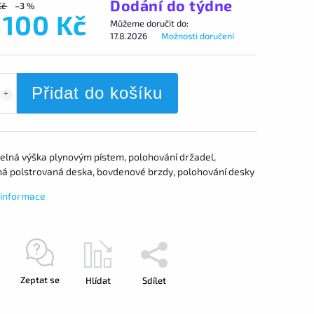
Dodání do týdne
Kč
–3 %
 100 Kč
Můžeme doručit do:
17.8.2026
Možnosti doručení
Přidat do košíku
telná výška plynovým pístem, polohování držadel,
á polstrovaná deska, bovdenové brzdy, polohování desky
í informace
Zeptat se
Hlídat
Sdílet