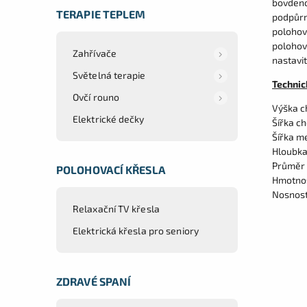
bovdeno
TERAPIE TEPLEM
podpůrn
polohov
polohov
Zahřívače
nastavi
Světelná terapie
Technic
Ovčí rouno
Výška c
Elektrické dečky
Šířka ch
Šířka m
Hloubka
Průměr 
POLOHOVACÍ KŘESLA
Hmotnos
Nosnost
Relaxační TV křesla
Elektrická křesla pro seniory
ZDRAVÉ SPANÍ