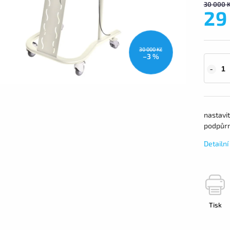
30 000 
29
30 000 Kč
–3 %
nastavi
podpůrn
Detailn
Tisk