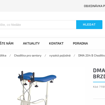
OBJEDNÁVKA P
HLEDAT
IŠTE NÁM
AKTUALITY
KONTAKT
PORADNA
dítka
/
Chodítka pro seniory
/
vysoká pojízdná
/
DMA 204 B Chodítko
DMA 
BRZ
Kód:
7118