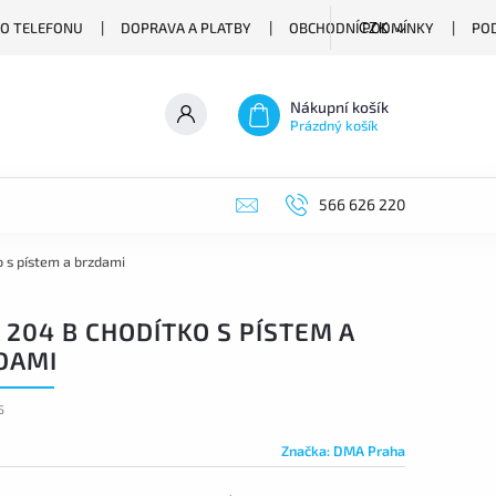
O TELEFONU
DOPRAVA A PLATBY
OBCHODNÍ PODMÍNKY
PO
CZK
Nákupní košík
Prázdný košík
566 626 220
 s pístem a brzdami
204 B CHODÍTKO S PÍSTEM A
DAMI
5
Značka:
DMA Praha