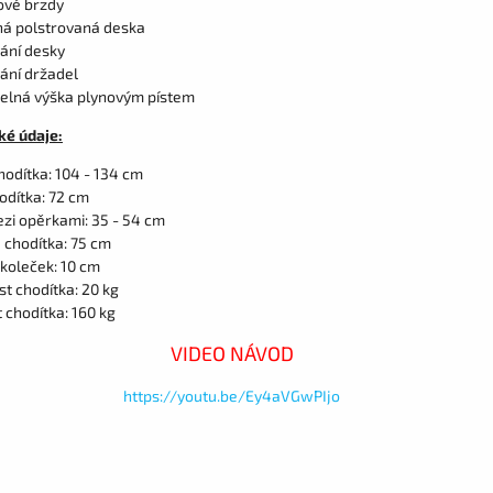
vé brzdy
á polstrovaná deska
ání desky
ání držadel
telná výška plynovým pístem
ké údaje:
hodítka: 104 - 134 cm
odítka: 72 cm
ezi opěrkami: 35 - 54 cm
 chodítka: 75 cm
koleček: 10 cm
t chodítka: 20 kg
 chodítka: 160 kg
VIDEO NÁVOD
https://youtu.be/Ey4aVGwPIjo