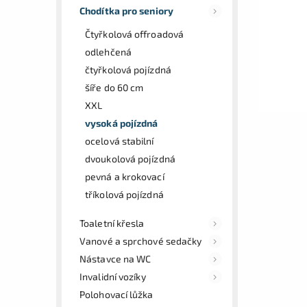
Chodítka pro seniory
Čtyřkolová offroadová
odlehčená
čtyřkolová pojízdná
šíře do 60 cm
XXL
vysoká pojízdná
ocelová stabilní
dvoukolová pojízdná
pevná a krokovací
tříkolová pojízdná
Toaletní křesla
Vanové a sprchové sedačky
Nástavce na WC
Invalidní vozíky
Polohovací lůžka