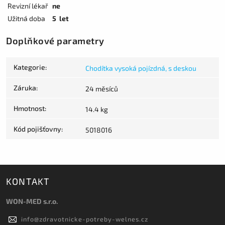
Revizní lékař
ne
Užitná doba
5 let
Doplňkové parametry
Kategorie
:
Chodítka vysoká pojízdná, s deskou
Záruka
:
24 měsíců
Hmotnost
:
14.4 kg
Kód pojišťovny
:
5018016
KONTAKT
WON-MED s.r.o.
info
@
zdravotnicke-potreby-welnes.cz