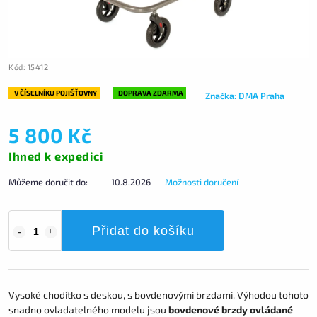
Kód:
15412
V ČÍSELNÍKU POJIŠŤOVNY
DOPRAVA ZDARMA
Značka:
DMA Praha
5 800 Kč
Ihned k expedici
Můžeme doručit do:
10.8.2026
Možnosti doručení
Přidat do košíku
Vysoké chodítko s deskou, s bovdenovými brzdami. Výhodou tohoto
snadno ovladatelného modelu jsou
bovdenové brzdy ovládané