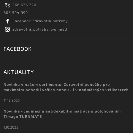
566 626 220
605 594 999
Facebook Zdravotní potřeby
zdravotni_potreby_wonmed
FACEBOOK
AKTUALITY
Novinka v našem sortimentu: Zdravotní ponožky pro
maximální pohodlí vašich nohou - i v nadměrných velikostech
11.12.2025
Novinka - Jedinečná antidekubitní matrace s polohováním
Timago TURNMATE
1.10.2025