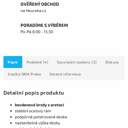
OVĚŘENÝ OBCHOD
na Heureka.cz
PORADÍME S VÝBĚREM
Po-Pá 8:00 - 15:30
Popis
Podobné (4)
Související soubory (2)
Diskuze
Značka
DMA Praha
Ostatní informace
Detailní popis produktu
bovdenové brzdy s aretací
stabilní ocelový rám
podpůrná polstrovaná deska
nastavitelná výška desky