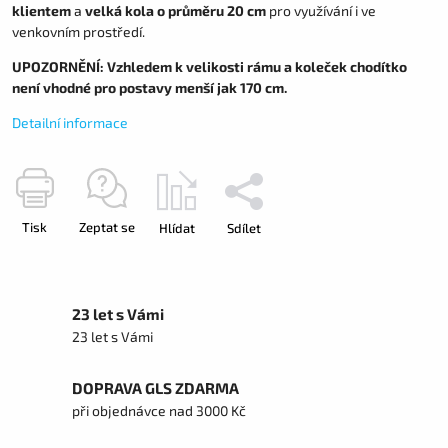
klientem
a
velká kola o průměru 20 cm
pro využívání i ve
venkovním prostředí.
UPOZORNĚNÍ: Vzhledem k velikosti rámu a koleček chodítko
není vhodné pro postavy menší jak 170 cm.
Detailní informace
Tisk
Zeptat se
Hlídat
Sdílet
23 let s Vámi
23 let s Vámi
DOPRAVA GLS ZDARMA
při objednávce nad 3000 Kč