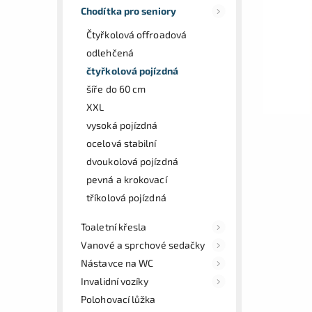
Chodítka pro seniory
Čtyřkolová offroadová
odlehčená
čtyřkolová pojízdná
šíře do 60 cm
XXL
vysoká pojízdná
ocelová stabilní
dvoukolová pojízdná
pevná a krokovací
tříkolová pojízdná
Toaletní křesla
Vanové a sprchové sedačky
Nástavce na WC
Invalidní vozíky
Polohovací lůžka