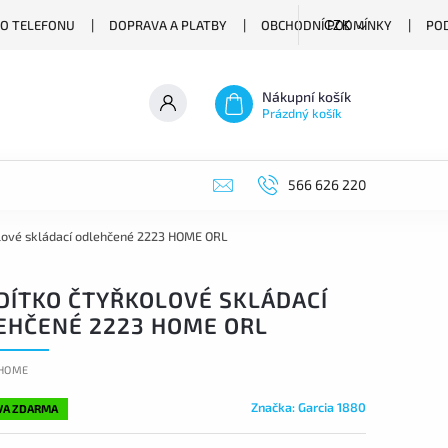
O TELEFONU
DOPRAVA A PLATBY
OBCHODNÍ PODMÍNKY
PO
CZK
Nákupní košík
Prázdný košík
566 626 220
lové skládací odlehčené 2223 HOME ORL
DÍTKO ČTYŘKOLOVÉ SKLÁDACÍ
EHČENÉ 2223 HOME ORL
HOME
Značka:
Garcia 1880
VA ZDARMA