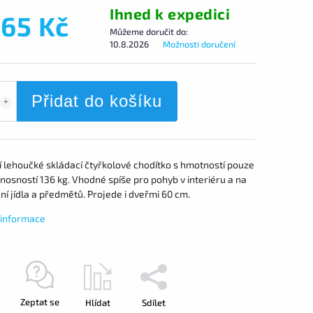
Ihned k expedici
765 Kč
Můžeme doručit do:
10.8.2026
Možnosti doručení
Přidat do košíku
 lehoučké skládací čtyřkolové chodítko s hmotností pouze
 nosností 136 kg. Vhodné spíše pro pohyb v interiéru a na
í jídla a předmětů. Projede i dveřmi 60 cm.
í informace
Zeptat se
Hlídat
Sdílet