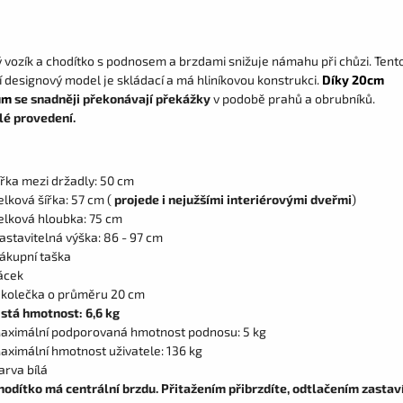
ý vozík a chodítko s podnosem a brzdami snižuje námahu při chůzi. Tent
 designový model je skládací a má hliníkovou konstrukci.
Díky 20cm
ům
se snadněji překonávají překážky
v podobě prahů a obrubníků.
é provedení.
ířka mezi držadly: 50 cm
elková šířka: 57 cm (
projede i nejužšími interiérovými dveřmi
)
elková hloubka: 75 cm
astavitelná výška: 86 - 97 cm
ákupní taška
ácek
 kolečka o průměru 20 cm
istá hmotnost: 6,6 kg
aximální podporovaná hmotnost podnosu: 5 kg
aximální hmotnost uživatele: 136 kg
arva bílá
hodítko má centrální brzdu. Přitažením přibrzdíte, odtlačením zastav