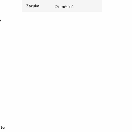
Záruka
:
24 měsíců
o
íte