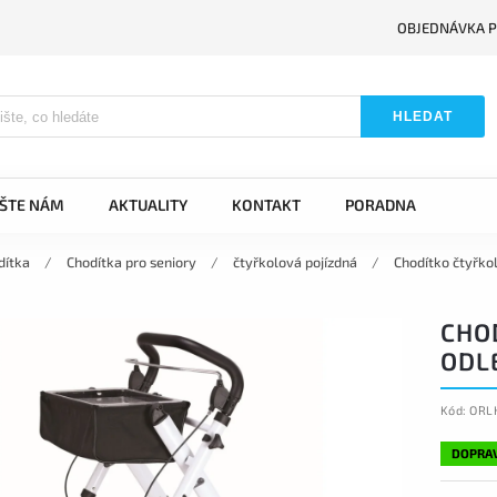
OBJEDNÁVKA P
HLEDAT
IŠTE NÁM
AKTUALITY
KONTAKT
PORADNA
dítka
/
Chodítka pro seniory
/
čtyřkolová pojízdná
/
Chodítko čtyřko
CHO
ODL
Kód:
ORL
DOPRA