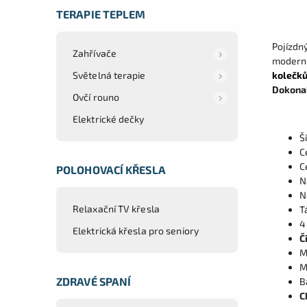
TERAPIE TEPLEM
Pojízdn
Zahřívače
moderní
kolečk
Světelná terapie
Dokonal
Ovčí rouno
Elektrické dečky
Š
C
C
POLOHOVACÍ KŘESLA
N
N
Relaxační TV křesla
T
4
Elektrická křesla pro seniory
Č
M
M
ZDRAVÉ SPANÍ
B
C