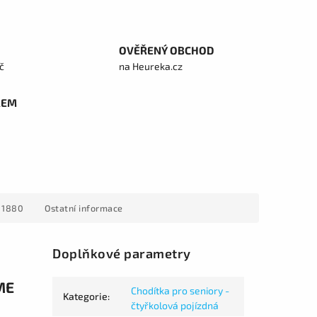
OVĚŘENÝ OBCHOD
č
na Heureka.cz
REM
 1880
Ostatní informace
Doplňkové parametry
ME
Chodítka pro seniory -
Kategorie
:
čtyřkolová pojízdná