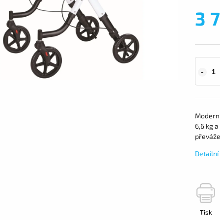
3 
Moderní
6,6 kg a
převážen
Detailn
Tisk