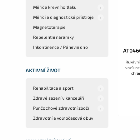
Měřiče krevního tlaku
Měřící a diagnostické přístroje
Magnetoterapie
Repelentní náramky
Inkontinence / Pánevní dno
AT0460
Rukávník 
vozík ne
AKTIVNÍ ŽIVOT
chrá
voděodo
Rehabilitace a sport
Zdravé sezení v kanceláři
Punčochové zdravotní zboží
Zdravotní a volnočasová obuv