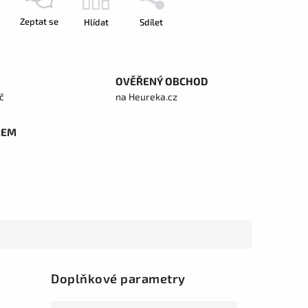
Zeptat se
Hlídat
Sdílet
OVĚŘENÝ OBCHOD
č
na Heureka.cz
REM
Doplňkové parametry