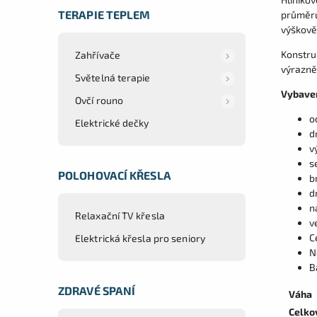
TERAPIE TEPLEM
průměru
výškově
Konstru
Zahřívače
výrazně 
Světelná terapie
Vybaven
Ovčí rouno
o
Elektrické dečky
d
v
s
POLOHOVACÍ KŘESLA
b
d
n
Relaxační TV křesla
v
C
Elektrická křesla pro seniory
N
B
ZDRAVÉ SPANÍ
Váha
Celko