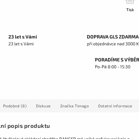
Tisk
23 let s Vámi
DOPRAVA GLS ZDARMA
23 let s Vámi
při objednávce nad 3000 K
PORADÍME S VÝBĚ
Po-Pá 8:00 - 15:30
Podobné (8)
Diskuze
Značka
Timago
Ostatní informace
lní popis produktu
vé čtyřkolové skládací chodítko RANGER má velká nafukovací kola o