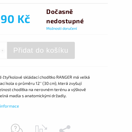
Dočasně
590 Kč
nedostupné
Možnosti doručení
Přidat do košíku
vé čtyřkolové skládací chodítko RANGER má velká
cí kola o průměru 12'' (30 cm), která zvyšují
elnost chodítka na nerovném terénu a výškově
telná madla s anatomickými držadly.
í informace