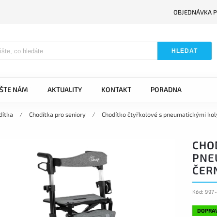
OBJEDNÁVKA P
HLEDAT
IŠTE NÁM
AKTUALITY
KONTAKT
PORADNA
dítka
/
Chodítka pro seniory
/
Chodítko čtyřkolové s pneumatickými ko
CHO
PNE
ČER
Kód:
997
DOPRA