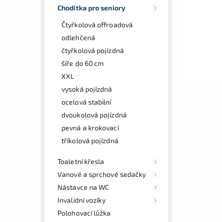
Chodítka pro seniory
Čtyřkolová offroadová
odlehčená
čtyřkolová pojízdná
šíře do 60 cm
XXL
vysoká pojízdná
ocelová stabilní
dvoukolová pojízdná
pevná a krokovací
tříkolová pojízdná
Toaletní křesla
Vanové a sprchové sedačky
Nástavce na WC
Invalidní vozíky
Polohovací lůžka