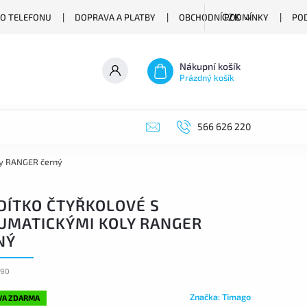
O TELEFONU
DOPRAVA A PLATBY
OBCHODNÍ PODMÍNKY
PO
CZK
Nákupní košík
Prázdný košík
566 626 220
ly RANGER černý
DÍTKO ČTYŘKOLOVÉ S
UMATICKÝMI KOLY RANGER
NÝ
-90
Značka:
Timago
VA ZDARMA