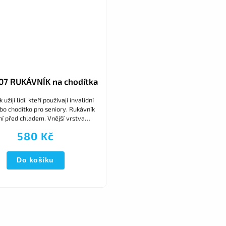
7 RUKÁVNÍK na chodítka
užijí lidí, kteří používají invalidní
bo chodítko pro seniory. Rukávník
ní před chladem. Vnější vrstva
lná, vnitřní vrstva jemná hřejivá
580 Kč
tkanina....
Do košíku