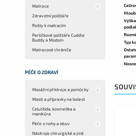
Celko
Matrace
Hloub
Zdravotní polštáře
Výška
Rošty k matracím
podla
Rozmě
Perličkové polštáře Cuddle
Buddy a Modom
Typ k
Matracové chrániče
Ostat
param
Nosno
PÉČE O ZDRAVÍ
SOUVI
Masážní přístroje a pomůcky
Masti a přípravky na bolest
Celulitida, kosmetika a
manikůra
Péče o nohy a obuv
Nástroje chirurgické a jiné