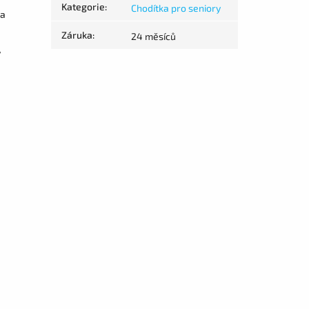
Kategorie
:
Chodítka pro seniory
 a
Záruka
:
24 měsíců
ý