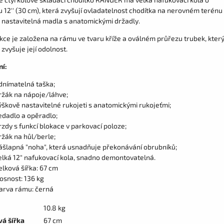
 12'' (30 cm), která zvyšují ovladatelnost chodítka na nerovném terénu
 nastavitelná madla s anatomickými držadly.
kce je založena na rámu ve tvaru kříže a oválném průřezu trubek, kter
zvyšuje její odolnost.
í:
dnímatelná taška;
ržák na nápoje/láhve;
ýškově nastavitelné rukojeti s anatomickými rukojeťmi;
edadlo a opěradlo;
rzdy s funkcí blokace v parkovací poloze;
ržák na hůl/berle;
ášlapná "noha", která usnadňuje překonávání obrubníků;
elká 12" nafukovací kola, snadno demontovatelná.
elková šířka: 67 cm​
osnost: 136 kg
arva rámu: černá
10.8 kg
vá šířka
67 cm