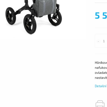
5 
Hliníko
nafukova
ovladat
nastavi
Detailn