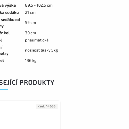
vá výška
89,5 - 102,5 cm
ka sedáku
21 cm
 sedáku od
59 cm
hy
r kol
30 cm
ol
pneumatická
ní
nosnost tašky 5kg
etry
st
136 kg
SEJÍCÍ PRODUKTY
Kód:
14655