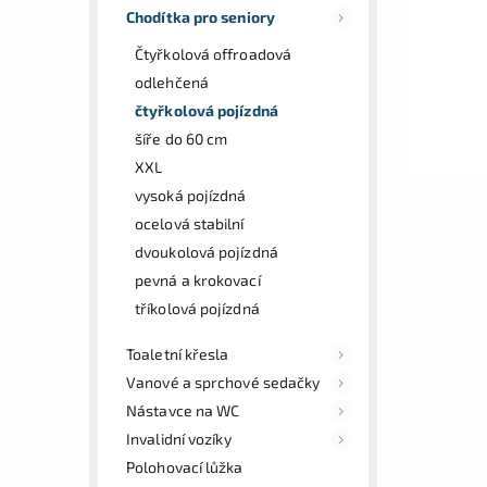
Chodítka pro seniory
Čtyřkolová offroadová
odlehčená
čtyřkolová pojízdná
šíře do 60 cm
XXL
vysoká pojízdná
ocelová stabilní
dvoukolová pojízdná
pevná a krokovací
tříkolová pojízdná
Toaletní křesla
Vanové a sprchové sedačky
Nástavce na WC
Invalidní vozíky
Polohovací lůžka