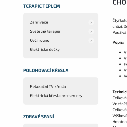
CHO
TERAPIE TEPLEM
Čtyřkolo
Zahřívače
chůzi. 
Světelná terapie
Používán
Ovčí rouno
Popis:
Elektrické dečky
V
V
P
POLOHOVACÍ KŘESLA
V
V
Relaxační TV křesla
Technic
Elektrická křesla pro seniory
Celková
Vnitřní 
Celková
Výškové
ZDRAVÉ SPANÍ
Hmotnos