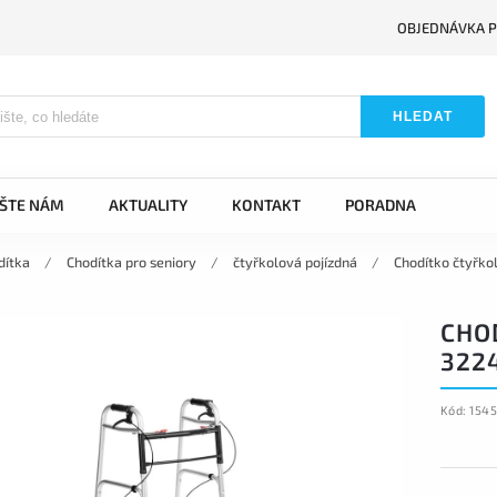
OBJEDNÁVKA P
HLEDAT
IŠTE NÁM
AKTUALITY
KONTAKT
PORADNA
dítka
/
Chodítka pro seniory
/
čtyřkolová pojízdná
/
Chodítko čtyřko
CHO
322
Kód:
1545