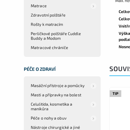
Max. no
Matrace
Celko
Zdravotní polštáře
Celko
Rošty k matracím
Vnitřn
Výška
Perličkové polštáře Cuddle
Buddy a Modom
podla
Nosno
Matracové chrániče
SOUVI
PÉČE O ZDRAVÍ
Masážní přístroje a pomůcky
TIP
Masti a přípravky na bolest
Celulitida, kosmetika a
manikůra
Péče o nohy a obuv
Nástroje chirurgické a jiné