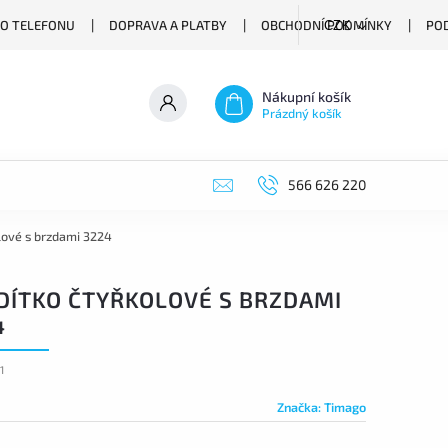
O TELEFONU
DOPRAVA A PLATBY
OBCHODNÍ PODMÍNKY
PO
CZK
Nákupní košík
Prázdný košík
566 626 220
lové s brzdami 3224
DÍTKO ČTYŘKOLOVÉ S BRZDAMI
4
1
Značka:
Timago