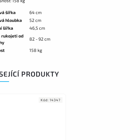
snost: 158 kg
vá šířka
64 cm
vá hloubka
52 cm
í šířka
46,5 cm
 rukojeti od
82 - 92 cm
hy
st
158 kg
SEJÍCÍ PRODUKTY
Kód:
14347