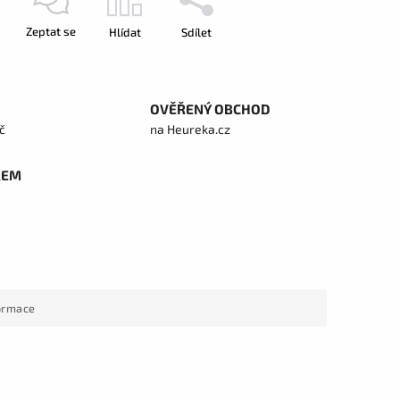
Zeptat se
Hlídat
Sdílet
OVĚŘENÝ OBCHOD
č
na Heureka.cz
REM
formace