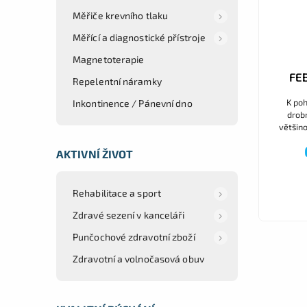
Měřiče krevního tlaku
Měřící a diagnostické přístroje
Magnetoterapie
FE
Repelentní náramky
K poh
Inkontinence / Pánevní dno
drob
většin
AKTIVNÍ ŽIVOT
Rehabilitace a sport
Zdravé sezení v kanceláři
Punčochové zdravotní zboží
Zdravotní a volnočasová obuv