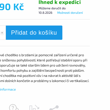
Ihned k expedici
590 Kč
Můžeme doručit do:
10.8.2026
Možnosti doručení
Přidat do košíku
ové chodítko s brzdami je pomocné zařízení určené pro
 sníženou pohyblivostí, které potřebují stabilní oporu při
Doporučuje se také starším lidem pro udržení rovnováhy,
í komfortu pohybu a zajištění bezpečnosti proti pádům.
í chodítka má pozitivní vliv i na návrat k aktivitě lidí s
i dolních končetin a problémy s lokomocí či vertikalizací.
í informace