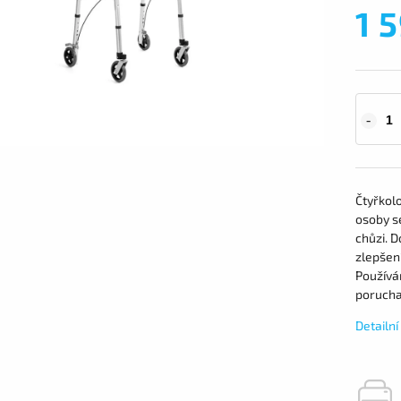
1 
Čtyřkol
osoby se
chůzi. 
zlepšen
Používán
porucham
Detailn