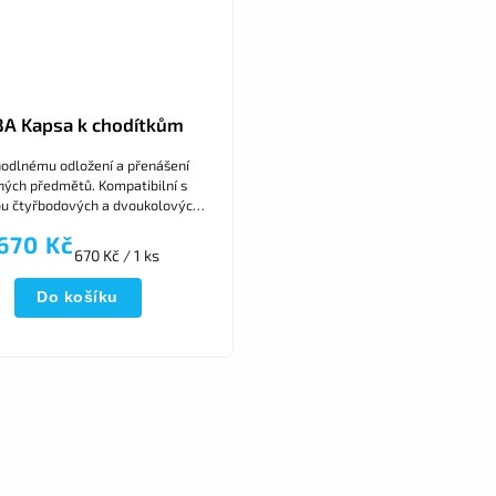
BA Kapsa k chodítkům
odlnému odložení a přenášení
ných předmětů. Kompatibilní s
ou čtyřbodových a dvoukolových
chodítek.
670 Kč
670 Kč / 1 ks
Do košíku