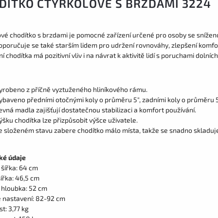
DÍTKO ČTYŘKOLOVÉ S BRZDAMI 3224
vé chodítko s brzdami je pomocné zařízení určené pro osoby se sníženou 
Doporučuje se také starším lidem pro udržení rovnováhy, zlepšení komfo
í chodítka má pozitivní vliv i na návrat k aktivitě lidí s poruchami dolníc
yrobeno z příčně vyztuženého hliníkového rámu.
ybaveno předními otočnými koly o průměru 5", zadními koly o průměru 5
evná madla zajišťují dostatečnou stabilizaci a komfort používání.
ýšku chodítka lze přizpůsobit výšce uživatele.
e složeném stavu zabere chodítko málo místa, takže se snadno skladuj
ké údaje
 šířka: 64 cm
šířka: 46,5 cm
 hloubka: 52 cm
 nastavení: 82-92 cm
t: 3,77 kg