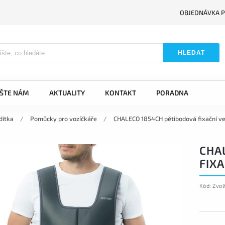
OBJEDNÁVKA P
HLEDAT
IŠTE NÁM
AKTUALITY
KONTAKT
PORADNA
dítka
/
Pomůcky pro vozíčkáře
/
CHALECO 1854CH pětibodová fixační ve
CHA
FIXA
Kód:
Zvol