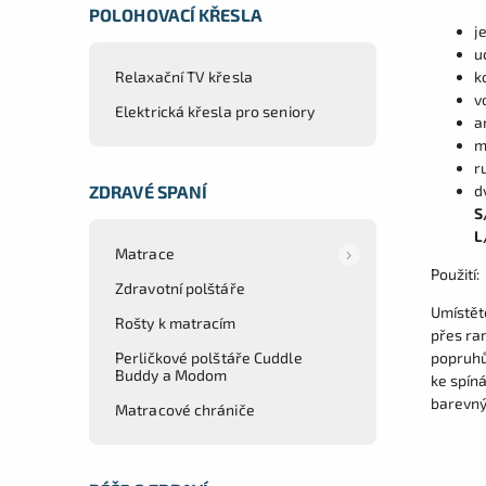
POLOHOVACÍ KŘESLA
j
u
Relaxační TV křesla
k
v
Elektrická křesla pro seniory
a
m
r
ZDRAVÉ SPANÍ
d
S
L
Matrace
Použití:
Zdravotní polštáře
Umístět
Rošty k matracím
přes ra
Perličkové polštáře Cuddle
popruhů
Buddy a Modom
ke spíná
barevný
Matracové chrániče