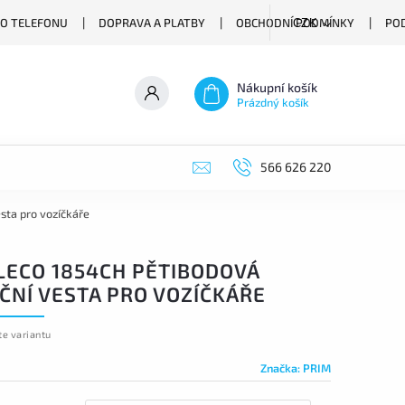
O TELEFONU
DOPRAVA A PLATBY
OBCHODNÍ PODMÍNKY
PO
CZK
Nákupní košík
Prázdný košík
566 626 220
sta pro vozíčkáře
LECO 1854CH PĚTIBODOVÁ
ČNÍ VESTA PRO VOZÍČKÁŘE
te variantu
Značka:
PRIM