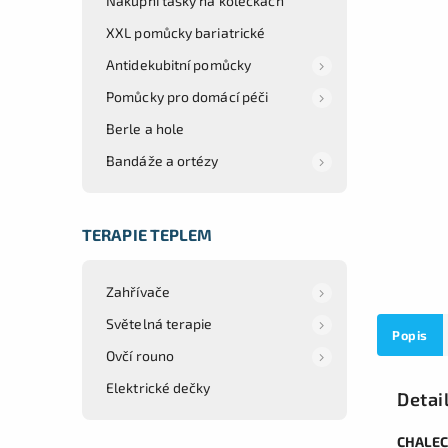
Nákupní tašky na kolečkách
XXL pomůcky bariatrické
Antidekubitní pomůcky
Pomůcky pro domácí péči
Berle a hole
Bandáže a ortézy
TERAPIE TEPLEM
Zahřívače
Světelná terapie
Popis
Ovčí rouno
Elektrické dečky
Detai
CHALECO