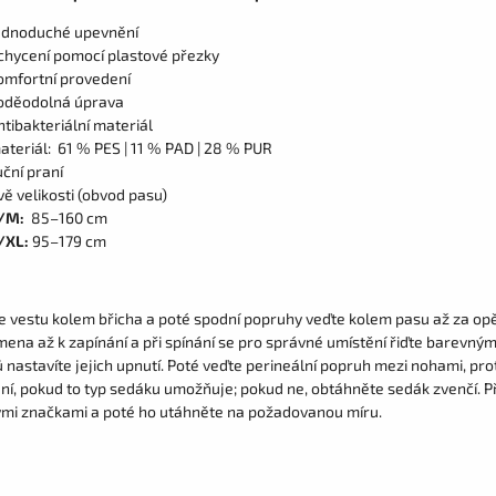
ednoduché upevnění
chycení pomocí plastové přezky
omfortní provedení
oděodolná úprava
ntibakteriální materiál
ateriál: 61 % PES | 11 % PAD | 28 % PUR
uční praní
vě velikosti (obvod pasu)
/M:
85–160 cm
/XL:
95–179 cm
e vestu kolem břicha a poté spodní popruhy veďte kolem pasu až za opě
mena až k zapínání a při spínání se pro správné umístění řiďte barevný
 nastavíte jejich upnutí. Poté veďte perineální popruh mezi nohami, 
ní, pokud to typ sedáku umožňuje; pokud ne, obtáhněte sedák zvenčí. Př
mi značkami a poté ho utáhněte na požadovanou míru.