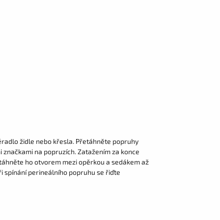
radlo židle nebo křesla. Přetáhněte popruhy
mi značkami na popruzích. Zatažením za konce
protáhněte ho otvorem mezi opěrkou a sedákem až
i spínání perineálního popruhu se řiďte