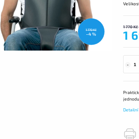
Velikos
1 770 Kč
1 
1 770 Kč
–4 %
Praktick
jednodu
Detailn