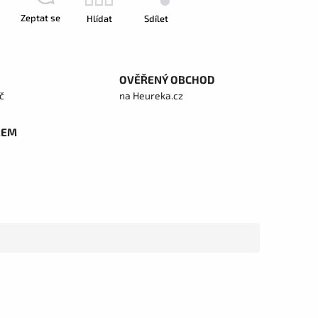
Zeptat se
Hlídat
Sdílet
OVĚŘENÝ OBCHOD
č
na Heureka.cz
REM