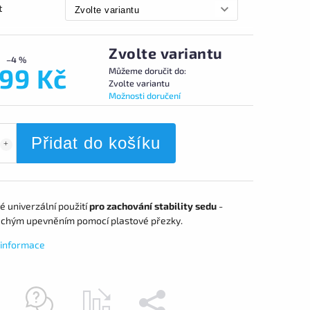
t
Zvolte variantu
–4 %
699 Kč
Můžeme doručit do:
Zvolte variantu
Možnosti doručení
Přidat do košíku
é univerzální použití
pro zachování stability sedu
-
chým upevněním pomocí plastové přezky.
í informace