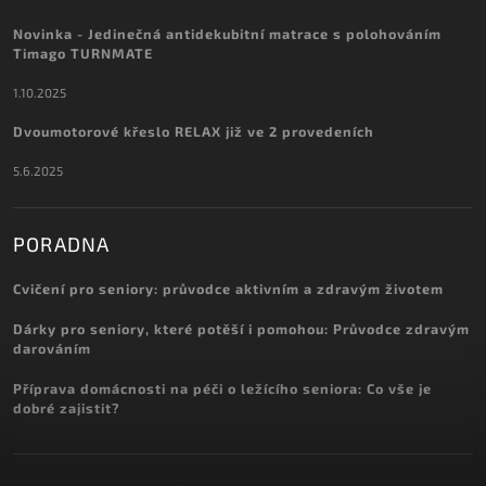
Novinka - Jedinečná antidekubitní matrace s polohováním
Timago TURNMATE
1.10.2025
Dvoumotorové křeslo RELAX již ve 2 provedeních
5.6.2025
PORADNA
Cvičení pro seniory: průvodce aktivním a zdravým životem
Dárky pro seniory, které potěší i pomohou: Průvodce zdravým
darováním
Příprava domácnosti na péči o ležícího seniora: Co vše je
dobré zajistit?