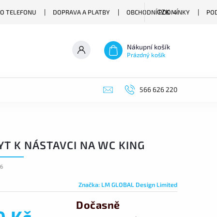
O TELEFONU
DOPRAVA A PLATBY
OBCHODNÍ PODMÍNKY
PO
CZK
Nákupní košík
Prázdný košík
566 626 220
YT K NÁSTAVCI NA WC KING
96
Značka:
LM GLOBAL Design Limited
Dočasně
0 Kč