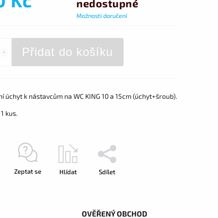
nedostupné
Možnosti doručení
Přidat do košíku
í úchyt k nástavcům na WC KING 10 a 15cm (úchyt+šroub).
1 kus.
Zeptat se
Hlídat
Sdílet
OVĚŘENÝ OBCHOD