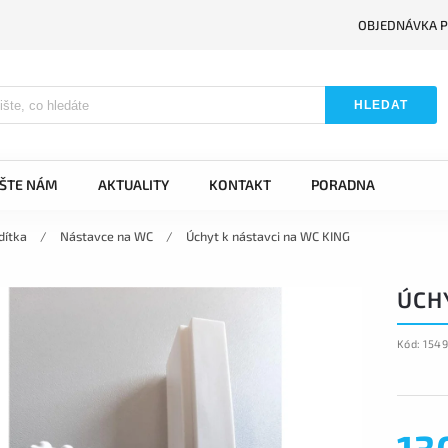
OBJEDNÁVKA P
HLEDAT
IŠTE NÁM
AKTUALITY
KONTAKT
PORADNA
dítka
/
Nástavce na WC
/
Úchyt k nástavci na WC KING
ÚCH
Kód:
154
13