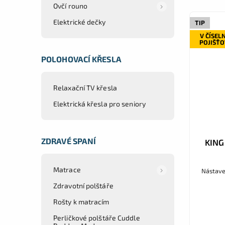
Ovčí rouno
Elektrické dečky
TIP
V ČÍSEL
POJIŠŤ
POLOHOVACÍ KŘESLA
Relaxační TV křesla
Elektrická křesla pro seniory
ZDRAVÉ SPANÍ
KING
Matrace
Nástave
Zdravotní polštáře
Rošty k matracím
Perličkové polštáře Cuddle