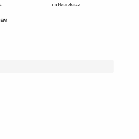
č
na Heureka.cz
REM