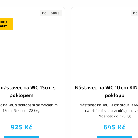
Kód:
6985
Kó
NÍKU
OVNY
 nástavec na WC 15cm s
Nástavec na WC 10 cm KIN
poklopem
poklopu
c na WC s poklopem se zvýšením
Nástavec na WC 10 cm slouží k v
15cm. Nosnost 225kg.
toaletní mísy a usnadňuje nase
Nosnost do 225 kg
925 Kč
645 Kč