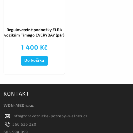
Regulovatelné podnožky ELR k
vozíkům Timago EVERYDAY (pár)
1 400 Kč
Do košíku
KONTAKT
WON-MED s.r.o.
info
@
zdravotnicke-potreby-welnes.cz
566 626 220
605 594 999