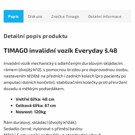
Popis
Diskuze
Značka
Timago
Ostatní informace
Detailní popis produktu
TIMAGO invalidní vozík Everyday š.48
Invalidní vozík mechanický s odlehčeným duralovým skládacím
rámem (dvojitý křiž), s pomocnou brzdou pro doprovodnou osobu,
nastavením těžiště na předních i zadních kolech (pro pacienty po
amputaci dolních končetin), stabilizačními kolečky proti převržení
dozadu a měkkým podsedákem.
Vnitřní šířka: 48 cm
Celková šířka: 67 cm
Nosnost: 120kg
​Rám duralový, skládací (dvojitý křižák).
Sedadlo černé, nylonové s příměsí bavlny
Měkký 5 cm vysoký podsedák ve standardní výbavě