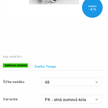
8 590 Kč
–6 %
Kód:
444079-1
DOPRAVA ZDARMA
Značka:
Timago
Šířka sedáku
Varianta