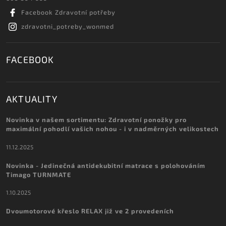
Facebook Zdravotní potřeby
zdravotni_potreby_wonmed
FACEBOOK
AKTUALITY
Novinka v našem sortimentu: Zdravotní ponožky pro
maximální pohodlí vašich nohou - i v nadměrných velikostech
11.12.2025
Novinka - Jedinečná antidekubitní matrace s polohováním
Timago TURNMATE
1.10.2025
Dvoumotorové křeslo RELAX již ve 2 provedeních