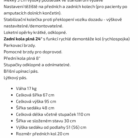
Nastavení těžiště na předních a zadních kolech (pro pacienty po
amputacích dolních končetin).
Stabilizační kolečka proti překlopení vozíku dozadu - výškově
nastavitelné/demontovatelné.
Loketní opěrky krátké, odklopné.
Zadní kola
plná 24"
s funkcí rychlé demontáže kol (rychlospojka)
Parkovací brzdy.
Pomocné brzdy pro doprovod.
Přední kola plná 8"
Stupačky odklopné a odnímatelné.
Břišní upínací pás.
Lýtkový pás.
Váha 17 kg
Celková šířka 67 cm
Celková výška 95 cm
Šířka sedáku 48 cm
Celková délka včetně stupaček 110 cm
Šířka ve složeném stavu 30 cm
Výška sedáku od podlahy 51 (56) cm
Rozměr předních kol 20 cm