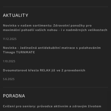
AKTUALITY
Novinka v našem sortimentu: Zdravotní ponožky pro
maximální pohodlí vašich nohou - i v nadměrných velikostech
11.12.2025
Novinka - Jedinečná antidekubitní matrace s polohováním
Timago TURNMATE
1.10.2025
Dvoumotorové křeslo RELAX již ve 2 provedeních
5.6.2025
PORADNA
Cvičení pro seniory: průvodce aktivním a zdravým životem