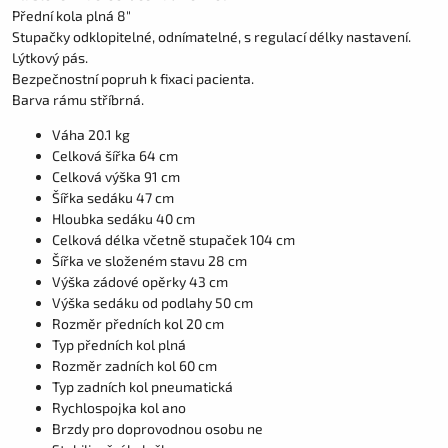
Přední kola plná 8"
Stupačky odklopitelné, odnímatelné, s regulací délky nastavení.
Lýtkový pás.
Bezpečnostní popruh k fixaci pacienta.
Barva rámu stříbrná.
Váha 20.1 kg
Celková šířka 64 cm
Celková výška 91 cm
Šířka sedáku 47 cm
Hloubka sedáku 40 cm
Celková délka včetně stupaček 104 cm
Šířka ve složeném stavu 28 cm
Výška zádové opěrky 43 cm
Výška sedáku od podlahy 50 cm
Rozměr předních kol 20 cm
Typ předních kol plná
Rozměr zadních kol 60 cm
Typ zadních kol pneumatická
Rychlospojka kol ano
Brzdy pro doprovodnou osobu ne