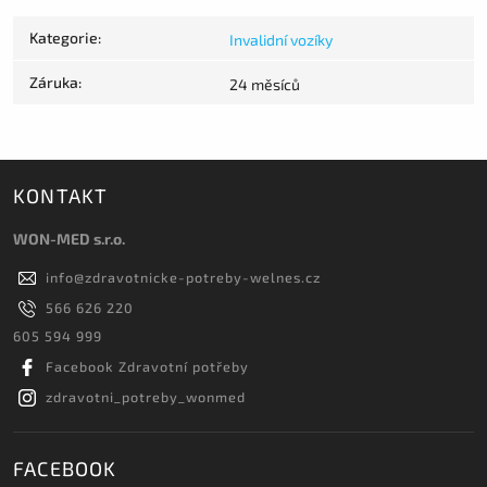
Kategorie
:
Invalidní vozíky
Záruka
:
24 měsíců
KONTAKT
WON-MED s.r.o.
info
@
zdravotnicke-potreby-welnes.cz
566 626 220
605 594 999
Facebook Zdravotní potřeby
zdravotni_potreby_wonmed
FACEBOOK