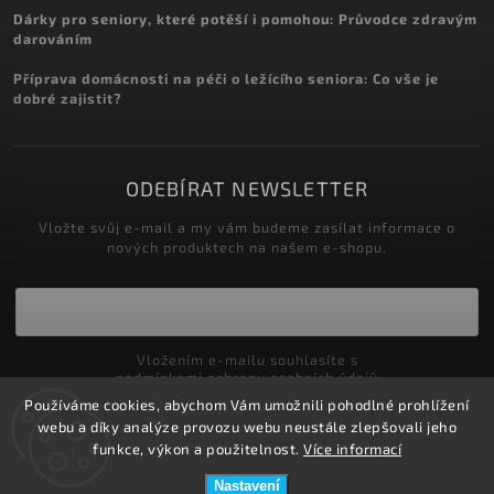
Dárky pro seniory, které potěší i pomohou: Průvodce zdravým
darováním
Příprava domácnosti na péči o ležícího seniora: Co vše je
dobré zajistit?
ODEBÍRAT NEWSLETTER
Vložte svůj e-mail a my vám budeme zasílat informace o
nových produktech na našem e-shopu.
Vložením e-mailu souhlasíte s
podmínkami ochrany osobních údajů
Používáme cookies, abychom Vám umožnili pohodlné prohlížení
Přihlásit se
webu a díky analýze provozu webu neustále zlepšovali jeho
funkce, výkon a použitelnost.
Více informací
Nastavení