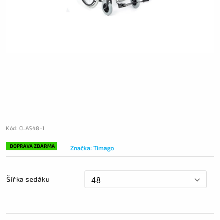
Kód:
CLAS48-1
DOPRAVA ZDARMA
Značka:
Timago
Šířka sedáku