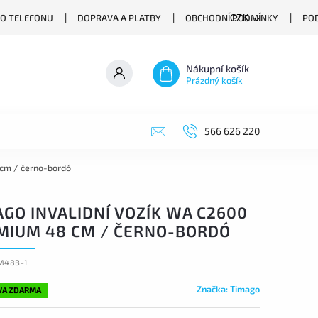
O TELEFONU
DOPRAVA A PLATBY
OBCHODNÍ PODMÍNKY
PO
CZK
Nákupní košík
Prázdný košík
566 626 220
 cm / černo-bordó
AGO INVALIDNÍ VOZÍK WA C2600
MIUM 48 CM / ČERNO-BORDÓ
M48B-1
Značka:
Timago
VA ZDARMA