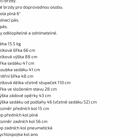
cí brzdy.
 brzdy pro doprovodnou osobu.
ola plná 6"
pínací pás.
pás.
y odklopitelné a odnímatelné.
áha 15.5 kg
elková šířka 66 cm
elková výška 88 cm
ířka sedáku 47 cm
loubka sedáku 41 cm
nitřní šířka 48 cm
elková délka včetně stupaček 110 cm
ířka ve složeném stavu 28 cm
ýška zádové opěrky 43 cm
ýška sedáku od podlahy 46 (včetně sedáku 52) cm
ozměr předních kol 15 cm
yp předních kol plná
ozměr zadních kol 56 cm
yp zadních kol pneumatická
ychlospojka kol ano