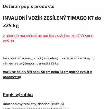
Detailní popis produktu
INVALIDNÍ VOZÍK ZESÍLENÝ TIMAGO K7 do
225 kg
Z DŮVODŮ NADMĚRNÉHO BALÍKU ZASÍLÁME ZBOŽÍ ČESKOU
POŠTOU
Invalidní vozík mechanický s ocelovým skládacím (křížovým)
rámem se zvýšenou nosností 225 kg.
Vozík se dělá v šíři sedu 56 cm nebo 61 cm (nutno zvolit v
parametru)
Popis výrobku
Rám ocelový zesílený, skládací (křížový)
Sedák i zádová opěrka z omyvatelného PVC.