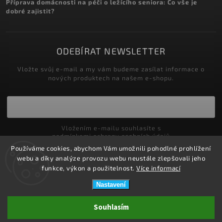
Příprava domácnosti na péči o ležícího seniora: Co vše je
dobré zajistit?
ODEBÍRAT NEWSLETTER
Vložte svůj e-mail a my vám budeme zasílat informace o
nových produktech na našem e-shopu.
Vložením e-mailu souhlasíte s
podmínkami ochrany osobních údajů
Používáme cookies, abychom Vám umožnili pohodlné prohlížení
Přihlásit se
webu a díky analýze provozu webu neustále zlepšovali jeho
funkce, výkon a použitelnost.
Více informací
Nastavení
Copyright 2026
ZDRAVOTNÍ POTŘEBY DRDLOVÁ
. Všechna práva
Souhlasím
vyhrazena.