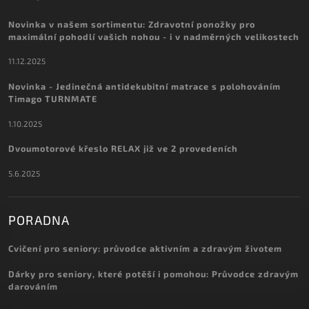
Novinka v našem sortimentu: Zdravotní ponožky pro
maximální pohodlí vašich nohou - i v nadměrných velikostech
11.12.2025
Novinka - Jedinečná antidekubitní matrace s polohováním
Timago TURNMATE
1.10.2025
Dvoumotorové křeslo RELAX již ve 2 provedeních
5.6.2025
PORADNA
Cvičení pro seniory: průvodce aktivním a zdravým životem
Dárky pro seniory, které potěší i pomohou: Průvodce zdravým
darováním