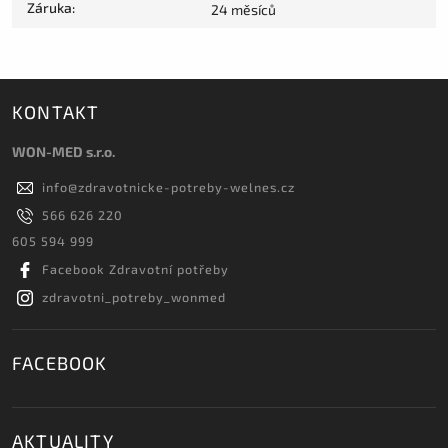
Záruka
:
24 měsíců
KONTAKT
WON-MED s.r.o.
info
@
zdravotnicke-potreby-welnes.cz
566 626 220
605 594 999
Facebook Zdravotní potřeby
zdravotni_potreby_wonmed
FACEBOOK
AKTUALITY