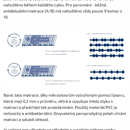
nahuštěno během každého cyklu. Pro porovnání - běžná
antidekubitní matrace (A/B) má nahuštěno vždy pouze 9 komor z
18.
Navíc tato matrace, díky mikrootvorům vytvořeným pomocí laseru,
které mají 0,2 mm v průměru, větrá a vysušuje místo styku s
matrací a předchází tak proleženinám. Použitý materiál PVC je
netoxický a antibakteriální. Omyvatelný paroprodyšný potah chrání
matraci a odvádí vlhkost.
Je určena pro uživatele se středním a vysokým rizikem vzniku