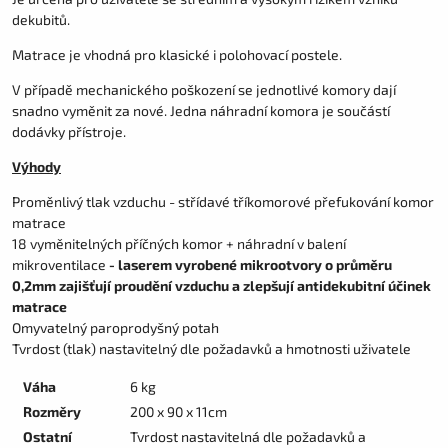
dekubitů.
Matrace je vhodná pro klasické i polohovací postele.
V případě mechanického poškození se jednotlivé komory dají
snadno vyměnit za nové. Jedna náhradní komora je součástí
dodávky přístroje.
Výhody
Proměnlivý tlak vzduchu - střídavé tříkomorové přefukování komor
matrace
18 vyměnitelných příčných komor + náhradní v balení
mikroventilace
- laserem vyrobené mikrootvory o průměru
0,2mm zajišťují proudění vzduchu a zlepšují antidekubitní účinek
matrace
Omyvatelný paroprodyšný potah
Tvrdost (tlak) nastavitelný dle požadavků a hmotnosti uživatele
Váha
6 kg
Rozměry
200 x 90 x 11cm
Ostatní
Tvrdost nastavitelná dle požadavků a