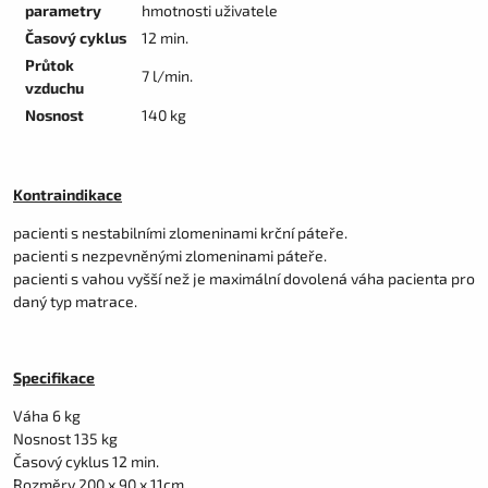
parametry
hmotnosti uživatele
Časový cyklus
12 min.
Průtok
7 l/min.
vzduchu
Nosnost
140 kg
Kontraindikace
pacienti s nestabilními zlomeninami krční páteře.
pacienti s nezpevněnými zlomeninami páteře.
pacienti s vahou vyšší než je maximální dovolená váha pacienta pro
daný typ matrace.
Specifikace
Váha 6 kg
Nosnost 135 kg
Časový cyklus 12 min.
Rozměry 200 x 90 x 11cm