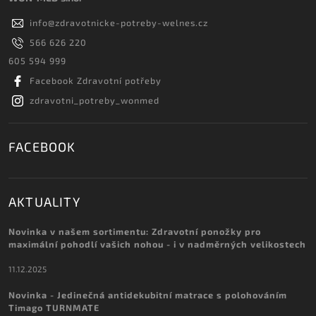
info
@
zdravotnicke-potreby-welnes.cz
566 626 220
605 594 999
Facebook Zdravotní potřeby
zdravotni_potreby_wonmed
FACEBOOK
AKTUALITY
Novinka v našem sortimentu: Zdravotní ponožky pro
maximální pohodlí vašich nohou - i v nadměrných velikostech
11.12.2025
Novinka - Jedinečná antidekubitní matrace s polohováním
Timago TURNMATE