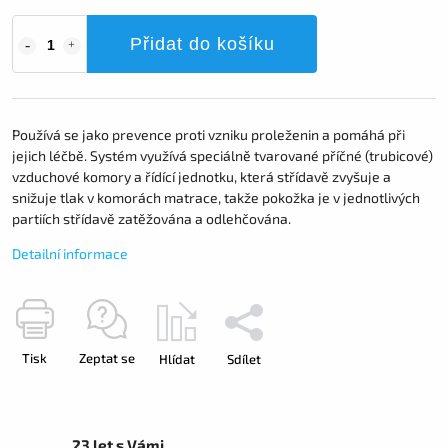
Přidat do košíku
Používá se jako prevence proti vzniku proleženin a pomáhá při
jejich léčbě. Systém využívá speciálně tvarované příčné (trubicové)
vzduchové komory a řídící jednotku, která střídavě zvyšuje a
snižuje tlak v komorách matrace, takže pokožka je v jednotlivých
partiích střídavě zatěžována a odlehčována.
Detailní informace
Tisk
Zeptat se
Hlídat
Sdílet
23 let s Vámi