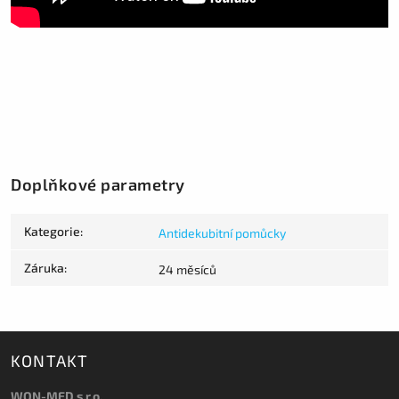
Doplňkové parametry
Kategorie
:
Antidekubitní pomůcky
Záruka
:
24 měsíců
KONTAKT
WON-MED s.r.o.