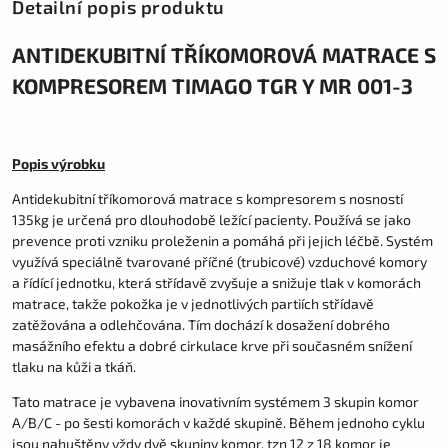
Detailní popis produktu
ANTIDEKUBITNÍ TŘÍKOMOROVÁ MATRACE S
KOMPRESOREM TIMAGO TGR Y MR 001-3
Popis výrobku
Antidekubitní tříkomorová matrace s kompresorem s nosností
135kg je určená pro dlouhodobě ležící pacienty. Používá se jako
prevence proti vzniku proleženin a pomáhá při jejich léčbě. Systém
využívá speciálně tvarované příčné (trubicové) vzduchové komory
a řídící jednotku, která střídavě zvyšuje a snižuje tlak v komorách
matrace, takže pokožka je v jednotlivých partiích střídavě
zatěžována a odlehčována. Tím dochází k dosažení dobrého
masážního efektu a dobré cirkulace krve při současném snížení
tlaku na kůži a tkáň.
Tato matrace je vybavena inovativním systémem 3 skupin komor
A/B/C - po šesti komorách v každé skupině. Během jednoho cyklu
jsou nahuštěny vždy dvě skupiny komor, tzn 12 z 18 komor je