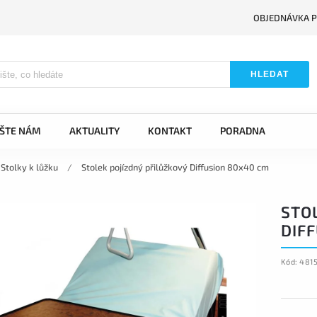
OBJEDNÁVKA P
HLEDAT
IŠTE NÁM
AKTUALITY
KONTAKT
PORADNA
Stolky k lůžku
/
Stolek pojízdný přilůžkový Diffusion 80x40 cm
STO
DIF
Kód:
481