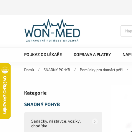
POUKAZ OD LÉKAŘE
DOPRAVA A PLATBY
NAP
Domů
/
SNADNÝ POHYB
/
Pomůcky pro domácí péči
/
Kategorie
SNADNÝ POHYB
Sedačky, nástavce, vozíky,
chodítka