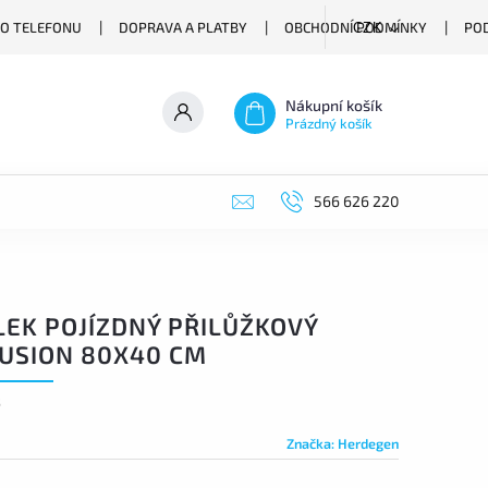
O TELEFONU
DOPRAVA A PLATBY
OBCHODNÍ PODMÍNKY
PO
CZK
Nákupní košík
Prázdný košík
566 626 220
LEK POJÍZDNÝ PŘILŮŽKOVÝ
FUSION 80X40 CM
5
Značka:
Herdegen