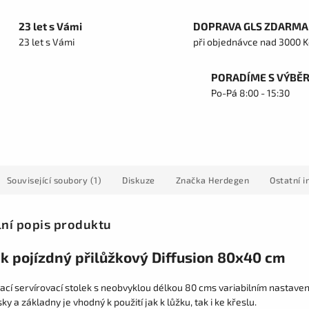
23 let s Vámi
DOPRAVA GLS ZDARMA
23 let s Vámi
při objednávce nad 3000 K
PORADÍME S VÝBĚ
Po-Pá 8:00 - 15:30
Související soubory (1)
Diskuze
Značka
Herdegen
Ostatní 
lní popis produktu
ek pojízdný přilůžkový Diffusion 80x40 cm
ací servírovací stolek s neobvyklou délkou 80 cms variabilním nastave
ky a základny je vhodný k použití jak k lůžku, tak i ke křeslu.