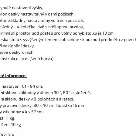
lynulé nastavení výšky,
klon desky nastavitelný v osmi pozicích,
klon základny nastavitelný ve třech pozicích,
ojízdný – 4.kolečka, dvě s nášlapnou brzdou,
inimální prostor pod postelí pro volný pohyb stolku je 10 cm,
eska stolu s vyvýšeným lemem zabraňuje sklouznutí předmětu z povrc
ři naklonění desky,
arva desky: ořech,
onstrukce: ocel (šedá barva)
ké informace:
 nastavení: 61 - 94 cm,
í sklonu základny v úhlech 90 °, 80 ° a složené,
ní sklonu desky v 8 polohách s aretací,
 pracovní desky: 80 x 40 cm, tloušťka 16 mm
 základny: 44 x 57 cm,
: 11 kg,
ížení: 10 kg
T421314