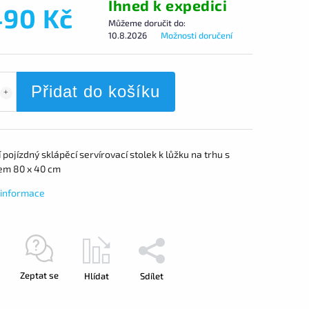
Ihned k expedici
490 Kč
Můžeme doručit do:
10.8.2026
Možnosti doručení
Přidat do košíku
 pojízdný sklápěcí servírovací stolek k lůžku na trhu s
m 80 x 40 cm
í informace
Zeptat se
Hlídat
Sdílet