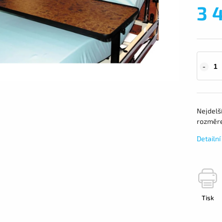
3 
Nejdelší
rozměre
Detailn
Tisk