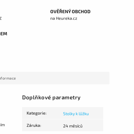
OVĚŘENÝ OBCHOD
č
na Heureka.cz
REM
informace
Doplňkové parametry
Kategorie
:
Stolky k lůžku
ním
Záruka
:
24 měsíců