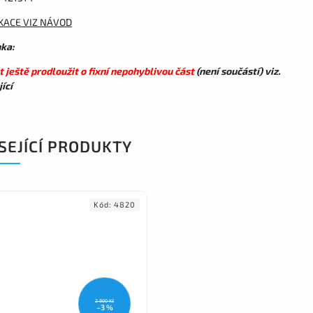
IKACE VIZ NÁVOD
ka:
 ještě prodloužit o fixní nepohyblivou část
(není součástí) viz.
ící
SEJÍCÍ PRODUKTY
Kód:
4820
2 800 Kč
–3 %