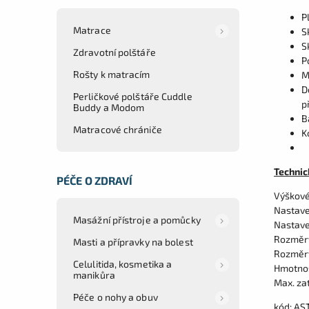
P
Matrace
S
S
Zdravotní polštáře
P
Rošty k matracím
M
D
Perličkové polštáře Cuddle
p
Buddy a Modom
B
Matracové chrániče
K
Technic
PÉČE O ZDRAVÍ
Výškové
Nastaven
Masážní přístroje a pomůcky
Nastave
Rozměry
Masti a přípravky na bolest
Rozměry
Celulitida, kosmetika a
Hmotnost
manikůra
Max. zat
Péče o nohy a obuv
kód: AS