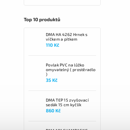
Top 10 produktů
DMA HA 4262 Hrnek s
víčkem a pítkem
110 Kč
Povlak PVC na lůžko
omyvatelný ( prostěradlo
)
35 Kč
DMA TEP 15 zvyšovací
sedák 15 cm kyčlík
860 Kč