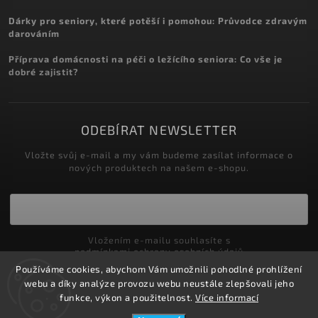
Dárky pro seniory, které potěší i pomohou: Průvodce zdravým
darováním
Příprava domácnosti na péči o ležícího seniora: Co vše je
dobré zajistit?
ODEBÍRAT NEWSLETTER
Vložte svůj e-mail a my vám budeme zasílat informace o
nových produktech na našem e-shopu.
Vložením e-mailu souhlasíte s
podmínkami ochrany osobních údajů
Používáme cookies, abychom Vám umožnili pohodlné prohlížení
Přihlásit se
webu a díky analýze provozu webu neustále zlepšovali jeho
funkce, výkon a použitelnost.
Více informací