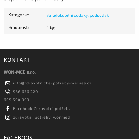
Kategorie
:
Antidekubitní sedáky, podsedák
Hmotnost
:
1 kg
KONTAKT
WON-MED s.r.o.
info
@
zdravotnicke-potreby-welnes.cz
566 626 220
605 594 999
Facebook Zdravotní potřeby
zdravotni_potreby_wonmed
FACEBOOK