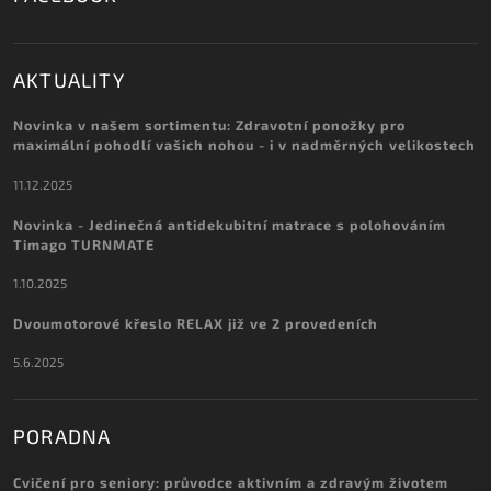
AKTUALITY
Novinka v našem sortimentu: Zdravotní ponožky pro
maximální pohodlí vašich nohou - i v nadměrných velikostech
11.12.2025
Novinka - Jedinečná antidekubitní matrace s polohováním
Timago TURNMATE
1.10.2025
Dvoumotorové křeslo RELAX již ve 2 provedeních
5.6.2025
PORADNA
Cvičení pro seniory: průvodce aktivním a zdravým životem