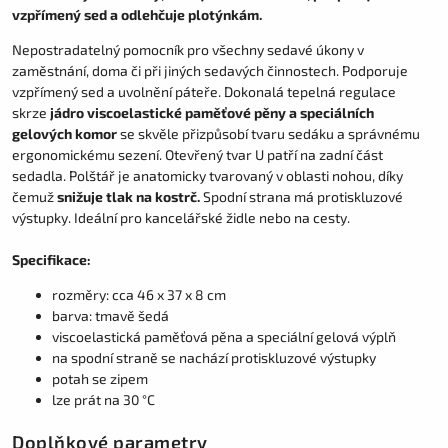
vzpřímený sed a odlehčuje plotýnkám.
Nepostradatelný pomocník pro všechny sedavé úkony v
zaměstnání, doma či při jiných sedavých činnostech. Podporuje
vzpřímený sed a uvolnění páteře. Dokonalá tepelná regulace
skrze
jádro viscoelastické paměťové pěny a speciálních
gelových komor
se skvěle přizpůsobí tvaru sedáku a správnému
ergonomickému sezení. Otevřený tvar U patří na zadní část
sedadla. Polštář je anatomicky tvarovaný v oblasti nohou, díky
čemuž
snižuje tlak na kostrč.
Spodní strana má protiskluzové
výstupky. Ideální pro kancelářské židle nebo na cesty.
Specifikace:
rozměry: cca 46 x 37 x 8 cm
barva: tmavě šedá
viscoelastická paměťová pěna a speciální gelová výplň
na spodní straně se nachází protiskluzové výstupky
potah se zipem
lze prát na 30 °C
Doplňkové parametry