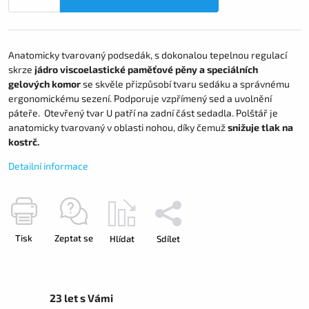
Anatomicky tvarovaný podsedák, s dokonalou tepelnou regulací
skrze
jádro viscoelastické paměťové pěny a speciálních
gelových komor
se skvěle přizpůsobí tvaru sedáku a správnému
ergonomickému sezení. Podporuje vzpřímený sed a uvolnění
páteře. Otevřený tvar U patří na zadní část sedadla. Polštář je
anatomicky tvarovaný v oblasti nohou, díky čemuž
snižuje tlak na
kostrč.
Detailní informace
Tisk
Zeptat se
Hlídat
Sdílet
23 let s Vámi