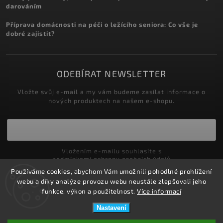
darováním
Příprava domácnosti na péči o ležícího seniora: Co vše je
dobré zajistit?
ODEBÍRAT NEWSLETTER
Vložte svůj e-mail a my vám budeme zasílat informace o
nových produktech na našem e-shopu.
Vložením e-mailu souhlasíte s
podmínkami ochrany osobních údajů
Používáme cookies, abychom Vám umožnili pohodlné prohlížení
Přihlásit se
webu a díky analýze provozu webu neustále zlepšovali jeho
funkce, výkon a použitelnost.
Více informací
Nastavení