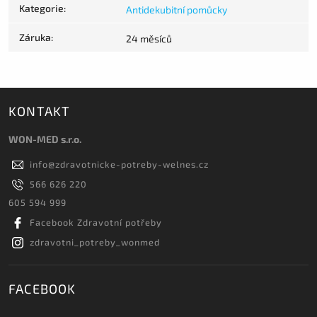
Kategorie
:
Antidekubitní pomůcky
Záruka
:
24 měsíců
KONTAKT
WON-MED s.r.o.
info
@
zdravotnicke-potreby-welnes.cz
566 626 220
605 594 999
Facebook Zdravotní potřeby
zdravotni_potreby_wonmed
FACEBOOK