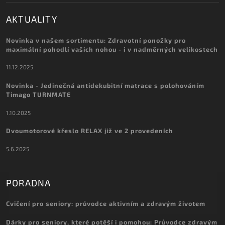
AKTUALITY
Novinka v našem sortimentu: Zdravotní ponožky pro
maximální pohodlí vašich nohou - i v nadměrných velikostech
11.12.2025
Novinka - Jedinečná antidekubitní matrace s polohováním
Timago TURNMATE
1.10.2025
Dvoumotorové křeslo RELAX již ve 2 provedeních
5.6.2025
PORADNA
Cvičení pro seniory: průvodce aktivním a zdravým životem
Dárky pro seniory, které potěší i pomohou: Průvodce zdravým