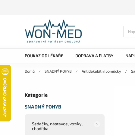
POUKAZ OD LÉKAŘE
DOPRAVA A PLATBY
NAP
Domů
/
SNADNÝ POHYB
/
Antidekubitní pomůcky
/
Sa
Kategorie
SNADNÝ POHYB
Sedačky, nástavce, vozíky,
chodítka