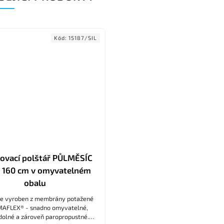
Kód:
15187/SIL
ovací polštář PŮLMĚSÍC
x 160 cm v omyvatelném
obalu
 je vyroben z membrány potažené
AFLEX® - snadno omyvatelné,
olné a zároveň paropropustné.