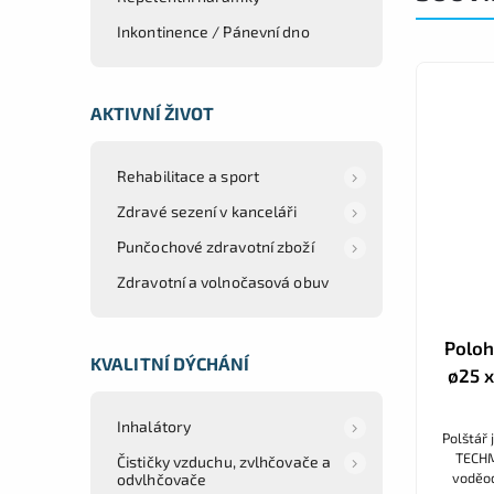
Inkontinence / Pánevní dno
AKTIVNÍ ŽIVOT
Rehabilitace a sport
Zdravé sezení v kanceláři
Punčochové zdravotní zboží
Zdravotní a volnočasová obuv
Poloh
KVALITNÍ DÝCHÁNÍ
ø25 
Inhalátory
Polštář
TECHM
Čističky vzduchu, zvlhčovače a
voděod
odvlhčovače