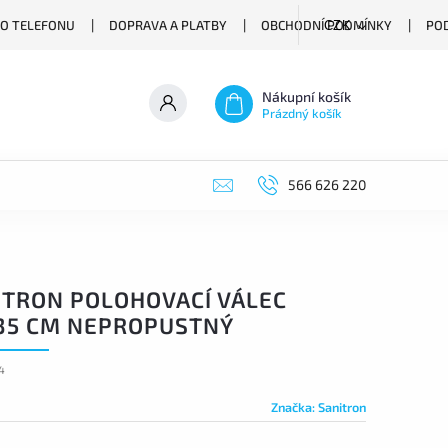
O TELEFONU
DOPRAVA A PLATBY
OBCHODNÍ PODMÍNKY
PO
CZK
Nákupní košík
Prázdný košík
566 626 220
ITRON POLOHOVACÍ VÁLEC
35 CM NEPROPUSTNÝ
4
Značka:
Sanitron