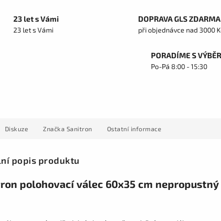
23 let s Vámi
DOPRAVA GLS ZDARMA
23 let s Vámi
při objednávce nad 3000 K
PORADÍME S VÝBĚ
Po-Pá 8:00 - 15:30
Diskuze
Značka
Sanitron
Ostatní informace
lní popis produktu
tron polohovací válec 60x35 cm nepropustný