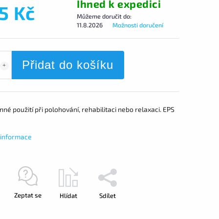
Ihned k expedici
5 Kč
Můžeme doručit do:
11.8.2026
Možnosti doručení
Přidat do košíku
né použití při polohování, rehabilitaci nebo relaxaci. EPS
í informace
Zeptat se
Hlídat
Sdílet