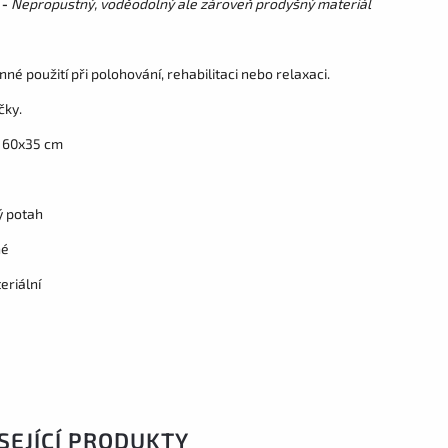
 -
Nepropustný, voděodolný ale zároveň prodyšný materiál
né použití při polohování, rehabilitaci nebo relaxaci.
čky.
 60x35 cm
ý potah
né
eriální
SEJÍCÍ PRODUKTY