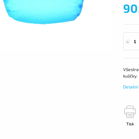
90
Všestran
kuličky.
Detailn
Tisk