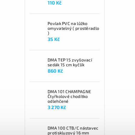
110 Kč
Povlak PVC na lůžko
omyvatelný ( prostěradlo
)
35 Kč
DMA TEP 15 zvyšovací
sedák 15 cm kyčlík
860 Kč
DMA 101 CHAMPAGNE
Čtyřkolové chodítko
odlehčené
3 270 Kč
DMA 100 CTB/C nástavec
protiskluzový 16 mm