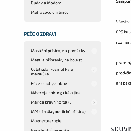
Sanipur
Buddy a Modom
Matracové chrániče
Všestran
EPS kuli
PÉČE O ZDRAVÍ
rozměr:
Masážní přístroje a pomůcky
Masti a přípravky na bolest
prateln
Celulitida, kosmetika a
prodyš
manikůra
antibakt
Péče o nohy a obuv
Nástroje chirurgické a jiné
Měřiče krevního tlaku
Měřící a diagnostické přístroje
Magnetoterapie
SOUVI
Repelentní náramky