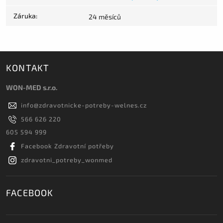
Záruka
:
24 měsíců
KONTAKT
WON-MED s.r.o.
info
@
zdravotnicke-potreby-welnes.cz
566 626 220
605 594 999
Facebook Zdravotní potřeby
zdravotni_potreby_wonmed
FACEBOOK