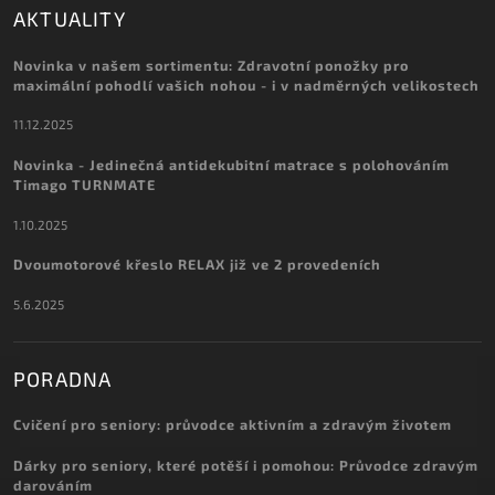
AKTUALITY
Novinka v našem sortimentu: Zdravotní ponožky pro
maximální pohodlí vašich nohou - i v nadměrných velikostech
11.12.2025
Novinka - Jedinečná antidekubitní matrace s polohováním
Timago TURNMATE
1.10.2025
Dvoumotorové křeslo RELAX již ve 2 provedeních
5.6.2025
PORADNA
Cvičení pro seniory: průvodce aktivním a zdravým životem
Dárky pro seniory, které potěší i pomohou: Průvodce zdravým
darováním