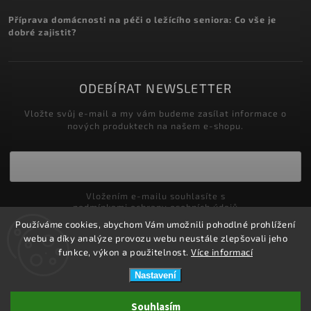
Příprava domácnosti na péči o ležícího seniora: Co vše je
dobré zajistit?
ODEBÍRAT NEWSLETTER
Vložte svůj e-mail a my vám budeme zasílat informace o
nových produktech na našem e-shopu.
Vložením e-mailu souhlasíte s
podmínkami ochrany osobních údajů
Používáme cookies, abychom Vám umožnili pohodlné prohlížení
Přihlásit se
webu a díky analýze provozu webu neustále zlepšovali jeho
funkce, výkon a použitelnost.
Více informací
Nastavení
Copyright 2026
ZDRAVOTNÍ POTŘEBY DRDLOVÁ
. Všechna práva
Souhlasím