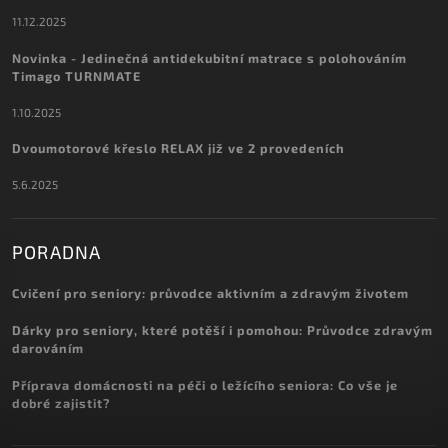
11.12.2025
Novinka - Jedinečná antidekubitní matrace s polohováním
Timago TURNMATE
1.10.2025
Dvoumotorové křeslo RELAX již ve 2 provedeních
5.6.2025
PORADNA
Cvičení pro seniory: průvodce aktivním a zdravým životem
Dárky pro seniory, které potěší i pomohou: Průvodce zdravým
darováním
Příprava domácnosti na péči o ležícího seniora: Co vše je
dobré zajistit?