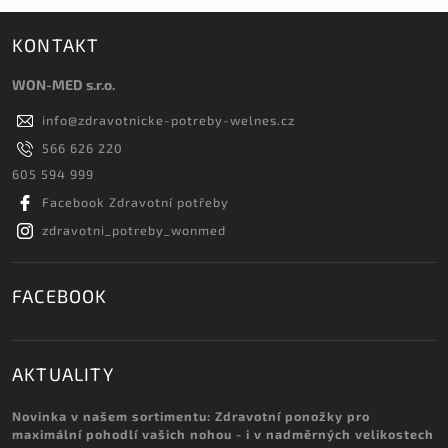
KONTAKT
WON-MED s.r.o.
info
@
zdravotnicke-potreby-welnes.cz
566 626 220
605 594 999
Facebook Zdravotní potřeby
zdravotni_potreby_wonmed
FACEBOOK
AKTUALITY
Novinka v našem sortimentu: Zdravotní ponožky pro
maximální pohodlí vašich nohou - i v nadměrných velikostech