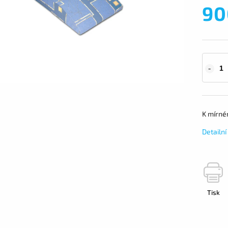
90
K mírné
Detailn
Tisk