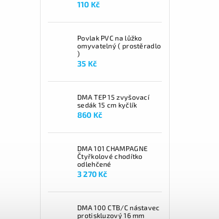
110 Kč
Povlak PVC na lůžko
omyvatelný ( prostěradlo
)
35 Kč
DMA TEP 15 zvyšovací
sedák 15 cm kyčlík
860 Kč
DMA 101 CHAMPAGNE
Čtyřkolové chodítko
odlehčené
3 270 Kč
DMA 100 CTB/C nástavec
protiskluzový 16 mm