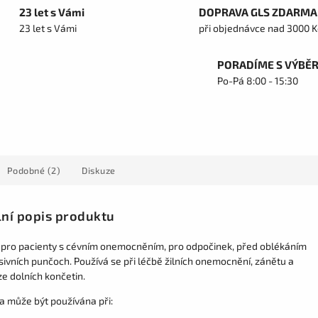
23 let s Vámi
DOPRAVA GLS ZDARMA
23 let s Vámi
při objednávce nad 3000 K
PORADÍME S VÝBĚ
Po-Pá 8:00 - 15:30
Podobné (2)
Diskuze
lní popis produktu
pro pacienty s cévním onemocněním, pro odpočinek, před oblékáním
ivních punčoch. Používá se při léčbě žilních onemocnění, zánětu a
e dolních končetin.
a může být používána při: