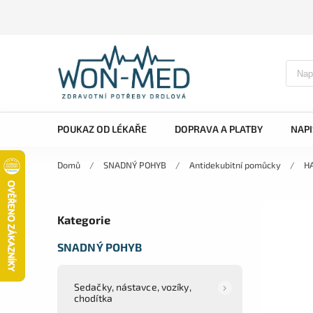
POUKAZ OD LÉKAŘE
DOPRAVA A PLATBY
NAP
Domů
/
SNADNÝ POHYB
/
Antidekubitní pomůcky
/
H
Kategorie
SNADNÝ POHYB
Sedačky, nástavce, vozíky,
chodítka