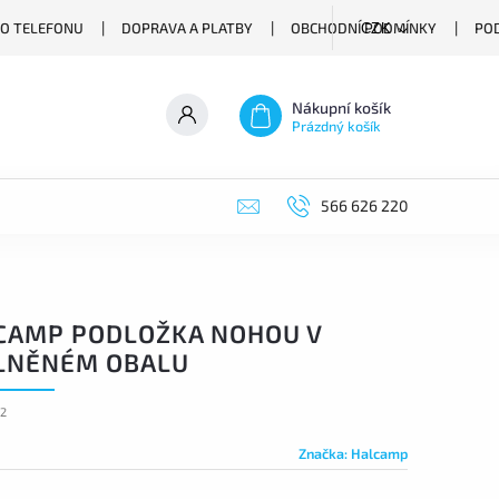
O TELEFONU
DOPRAVA A PLATBY
OBCHODNÍ PODMÍNKY
PO
CZK
Nákupní košík
Prázdný košík
566 626 220
CAMP PODLOŽKA NOHOU V
LNĚNÉM OBALU
32
Značka:
Halcamp