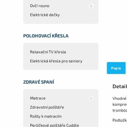
Ovčí rouno
Elektrické dečky
POLOHOVACÍ KŘESLA
Relaxační TV křesla
Elektrická křesla pro seniory
Popis
ZDRAVÉ SPANÍ
Detai
Matrace
Vhodné 
kompres
Zdravotní polštáře
trombóz
Rošty k matracím
Podložk
Perličkové polštáře Cuddle