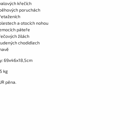
valových křečích
běhových poruchách
řetaženích
olestech a otocích nohou
emocích páteře
řečových žilách
tudených chodidlech
únavě
y: 69x46x18,5cm
5 kg
UR pěna.