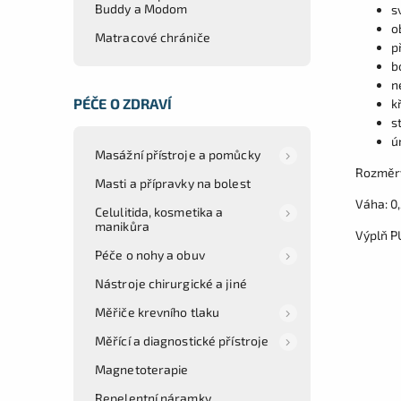
Buddy a Modom
s
o
Matracové chrániče
p
b
n
PÉČE O ZDRAVÍ
k
s
Masážní přístroje a pomůcky
Rozměr
Masti a přípravky na bolest
Váha: 0,
Celulitida, kosmetika a
manikůra
Výplň P
Péče o nohy a obuv
Nástroje chirurgické a jiné
Měřiče krevního tlaku
Měřící a diagnostické přístroje
Magnetoterapie
Repelentní náramky