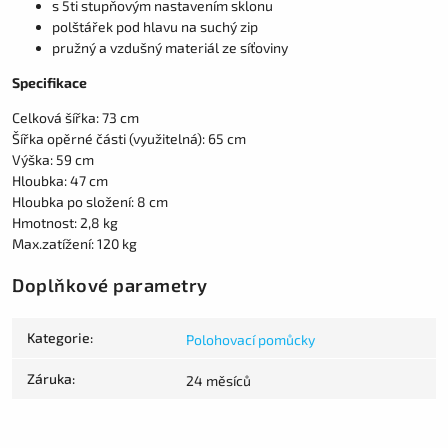
s 5ti stupňovým nastavením sklonu
polštářek pod hlavu na suchý zip
pružný a vzdušný materiál ze síťoviny
Specifikace
Celková šířka: 73 cm
Šířka opěrné části (využitelná): 65 cm
Výška: 59 cm
Hloubka: 47 cm
Hloubka po složení: 8 cm
Hmotnost: 2,8 kg
Max.zatížení: 120 kg
Doplňkové parametry
Kategorie
:
Polohovací pomůcky
Záruka
:
24 měsíců