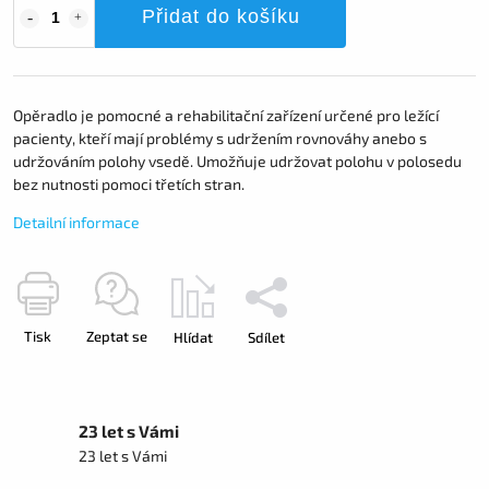
Přidat do košíku
Opěradlo je pomocné a rehabilitační zařízení určené pro ležící
pacienty, kteří mají problémy s udržením rovnováhy anebo s
udržováním polohy vsedě. Umožňuje udržovat polohu v polosedu
bez nutnosti pomoci třetích stran.
Detailní informace
Tisk
Zeptat se
Hlídat
Sdílet
23 let s Vámi
23 let s Vámi