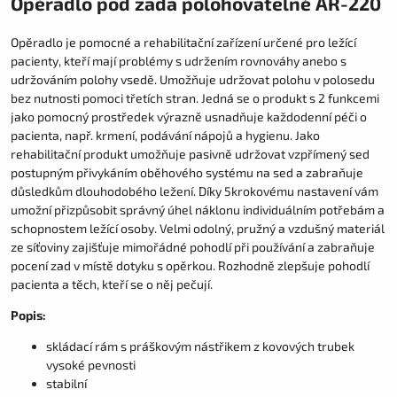
Opěradlo pod záda polohovatelné AR-220
Opěradlo je pomocné a rehabilitační zařízení určené pro ležící
pacienty, kteří mají problémy s udržením rovnováhy anebo s
udržováním polohy vsedě. Umožňuje udržovat polohu v polosedu
bez nutnosti pomoci třetích stran. Jedná se o produkt s 2 funkcemi
jako pomocný prostředek výrazně usnadňuje každodenní péči o
pacienta, např. krmení, podávání nápojů a hygienu. Jako
rehabilitační produkt umožňuje pasivně udržovat vzpřímený sed
postupným přivykáním oběhového systému na sed a zabraňuje
důsledkům dlouhodobého ležení. Díky 5krokovému nastavení vám
umožní přizpůsobit správný úhel náklonu individuálním potřebám a
schopnostem ležící osoby. Velmi odolný, pružný a vzdušný materiál
ze síťoviny zajišťuje mimořádné pohodlí při používání a zabraňuje
pocení zad v místě dotyku s opěrkou. Rozhodně zlepšuje pohodlí
pacienta a těch, kteří se o něj pečují.
Popis:
skládací rám s práškovým nástřikem z kovových trubek
vysoké pevnosti
stabilní