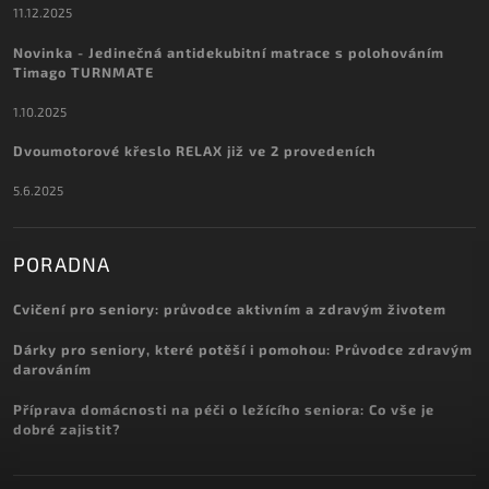
11.12.2025
Novinka - Jedinečná antidekubitní matrace s polohováním
Timago TURNMATE
1.10.2025
Dvoumotorové křeslo RELAX již ve 2 provedeních
5.6.2025
PORADNA
Cvičení pro seniory: průvodce aktivním a zdravým životem
Dárky pro seniory, které potěší i pomohou: Průvodce zdravým
darováním
Příprava domácnosti na péči o ležícího seniora: Co vše je
dobré zajistit?