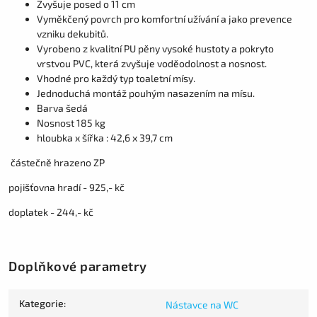
Zvyšuje posed o 11 cm
Vyměkčený povrch pro komfortní užívání a jako prevence
vzniku dekubitů.
Vyrobeno z kvalitní PU pěny vysoké hustoty a pokryto
vrstvou PVC, která zvyšuje voděodolnost a nosnost.
Vhodné pro každý typ toaletní mísy.
Jednoduchá montáž pouhým nasazením na mísu.
Barva šedá
Nosnost 185 kg
hloubka x šířka : 42,6 x 39,7 cm
částečně hrazeno ZP
pojišťovna hradí - 925,- kč
doplatek - 244,- kč
Doplňkové parametry
Kategorie
:
Nástavce na WC