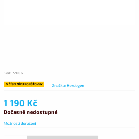
Kód:
72006
V ČÍSELNÍKU POJIŠŤOVNY
Značka:
Herdegen
1 190 Kč
Dočasně nedostupné
Možnosti doručení