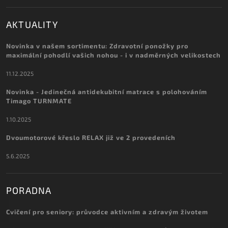
AKTUALITY
Novinka v našem sortimentu: Zdravotní ponožky pro
maximální pohodlí vašich nohou - i v nadměrných velikostech
11.12.2025
Novinka - Jedinečná antidekubitní matrace s polohováním
Timago TURNMATE
1.10.2025
Dvoumotorové křeslo RELAX již ve 2 provedeních
5.6.2025
PORADNA
Cvičení pro seniory: průvodce aktivním a zdravým životem