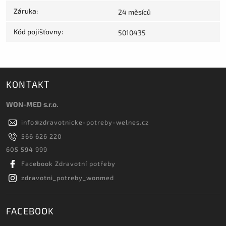
Záruka
:
24 měsíců
Kód pojišťovny
:
5010435
KONTAKT
WON-MED s.r.o.
info
@
zdravotnicke-potreby-welnes.cz
566 626 220
605 594 999
Facebook Zdravotní potřeby
zdravotni_potreby_wonmed
FACEBOOK