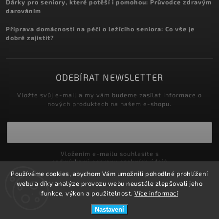
Dárky pro seniory, které potěší i pomohou: Průvodce zdravým
darováním
Příprava domácnosti na péči o ležícího seniora: Co vše je
dobré zajistit?
ODEBÍRAT NEWSLETTER
Vložte svůj e-mail a my vám budeme zasílat informace o
nových produktech na našem e-shopu.
Vložením e-mailu souhlasíte s
podmínkami ochrany osobních údajů
Používáme cookies, abychom Vám umožnili pohodlné prohlížení
Přihlásit se
webu a díky analýze provozu webu neustále zlepšovali jeho
funkce, výkon a použitelnost.
Více informací
Nastavení