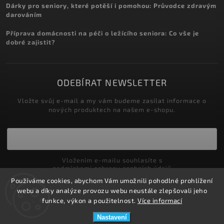
Dárky pro seniory, které potěší i pomohou: Průvodce zdravým
darováním
Příprava domácnosti na péči o ležícího seniora: Co vše je
dobré zajistit?
ODEBÍRAT NEWSLETTER
Vložte svůj e-mail a my vám budeme zasílat informace o
nových produktech na našem e-shopu.
Vložením e-mailu souhlasíte s
podmínkami ochrany osobních údajů
Používáme cookies, abychom Vám umožnili pohodlné prohlížení
Přihlásit se
webu a díky analýze provozu webu neustále zlepšovali jeho
funkce, výkon a použitelnost.
Více informací
Nastavení