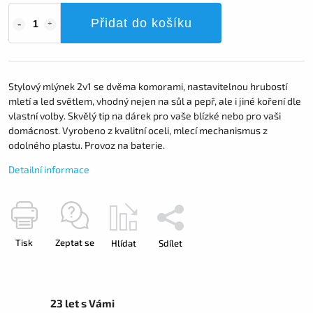
Přidat do košíku
Stylový mlýnek 2v1 se dvěma komorami, nastavitelnou hrubostí
mletí a led světlem, vhodný nejen na sůl a pepř, ale i jiné koření dle
vlastní volby. Skvělý tip na dárek pro vaše blízké nebo pro vaši
domácnost. Vyrobeno z kvalitní oceli, mlecí mechanismus z
odolného plastu. Provoz na baterie.
Detailní informace
Tisk
Zeptat se
Hlídat
Sdílet
23 let s Vámi