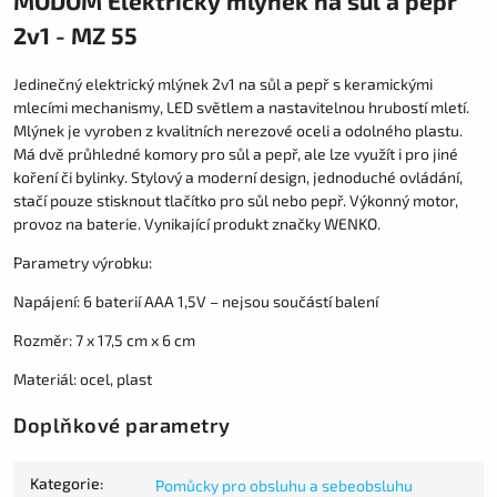
MODOM Elektrický mlýnek na sůl a pepř
2v1 - MZ 55
Jedinečný elektrický mlýnek 2v1 na sůl a pepř s keramickými
mlecími mechanismy, LED světlem a nastavitelnou hrubostí mletí.
Mlýnek je vyroben z kvalitních nerezové oceli a odolného plastu.
Má dvě průhledné komory pro sůl a pepř, ale lze využít i pro jiné
koření či bylinky. Stylový a moderní design, jednoduché ovládání,
stačí pouze stisknout tlačítko pro sůl nebo pepř. Výkonný motor,
provoz na baterie. Vynikající produkt značky WENKO.
Parametry výrobku:
Napájení: 6 baterií AAA 1,5V – nejsou součástí balení
Rozměr: 7 x 17,5 cm x 6 cm
Materiál: ocel, plast
Doplňkové parametry
Kategorie
:
Pomůcky pro obsluhu a sebeobsluhu