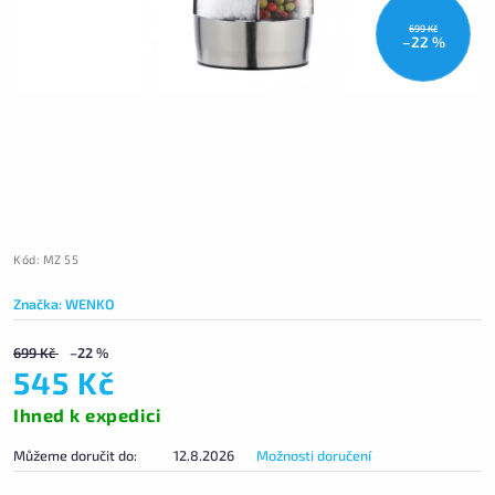
699 Kč
–22 %
Kód:
MZ 55
Značka:
WENKO
699 Kč
–22 %
545 Kč
Ihned k expedici
Můžeme doručit do:
12.8.2026
Možnosti doručení