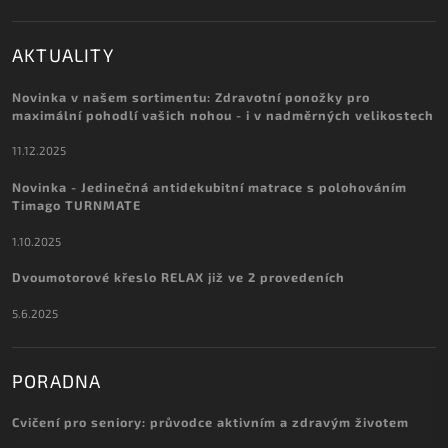
AKTUALITY
Novinka v našem sortimentu: Zdravotní ponožky pro
maximální pohodlí vašich nohou - i v nadměrných velikostech
11.12.2025
Novinka - Jedinečná antidekubitní matrace s polohováním
Timago TURNMATE
1.10.2025
Dvoumotorové křeslo RELAX již ve 2 provedeních
5.6.2025
PORADNA
Cvičení pro seniory: průvodce aktivním a zdravým životem