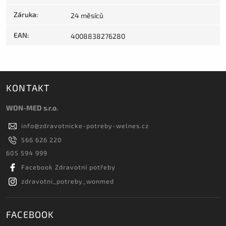
Záruka
:
24 měsíců
EAN
:
4008838276280
KONTAKT
WON-MED s.r.o.
info
@
zdravotnicke-potreby-welnes.cz
566 626 220
605 594 999
Facebook Zdravotní potřeby
zdravotni_potreby_wonmed
FACEBOOK