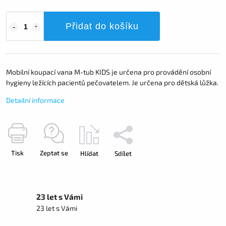
Přidat do košíku
Mobilní koupací vana M-tub KIDS je určena pro provádění osobní
hygieny ležících pacientů pečovatelem. Je určena pro dětská lůžka.
Detailní informace
Tisk
Zeptat se
Hlídat
Sdílet
23 let s Vámi
23 let s Vámi