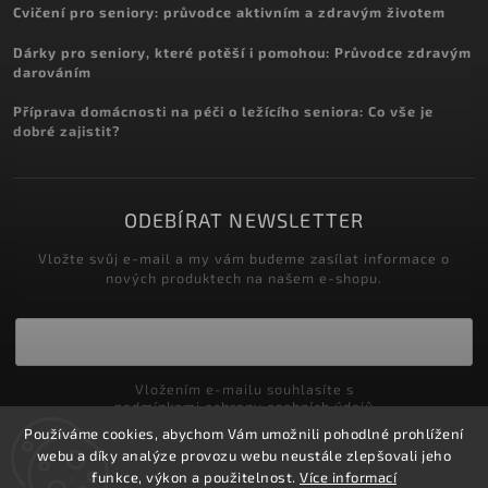
Cvičení pro seniory: průvodce aktivním a zdravým životem
Dárky pro seniory, které potěší i pomohou: Průvodce zdravým
darováním
Příprava domácnosti na péči o ležícího seniora: Co vše je
dobré zajistit?
ODEBÍRAT NEWSLETTER
Vložte svůj e-mail a my vám budeme zasílat informace o
nových produktech na našem e-shopu.
Vložením e-mailu souhlasíte s
podmínkami ochrany osobních údajů
Používáme cookies, abychom Vám umožnili pohodlné prohlížení
Přihlásit se
webu a díky analýze provozu webu neustále zlepšovali jeho
funkce, výkon a použitelnost.
Více informací