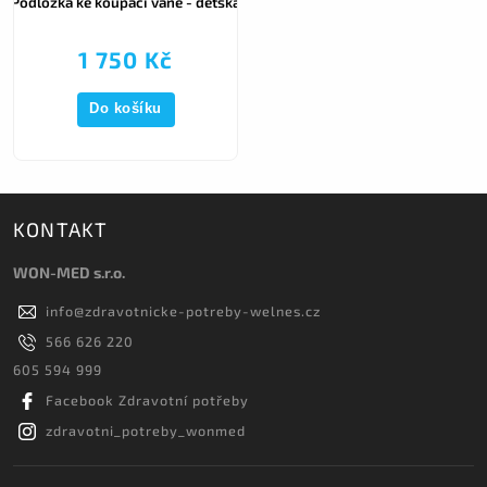
Podložka ke koupací vaně - dětská
1 750 Kč
Do košíku
KONTAKT
WON-MED s.r.o.
info
@
zdravotnicke-potreby-welnes.cz
566 626 220
605 594 999
Facebook Zdravotní potřeby
zdravotni_potreby_wonmed