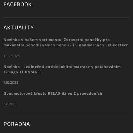
FACEBOOK
AKTUALITY
Novinka v našem sortimentu: Zdravotní ponožky pro
maximální pohodlí vašich nohou - i v nadměrných velikostech
11.12.2025
Novinka - Jedinečná antidekubitní matrace s polohováním
Timago TURNMATE
1.10.2025
Dvoumotorové křeslo RELAX již ve 2 provedeních
5.6.2025
PORADNA