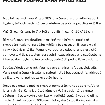
Mobilní koupací vana M-tub KIDS je určena pro provádění osobní
hygieny ležících pacientů pečovatelem. Je určena pro dětská lůžka.
Vnější rozměr vany je 71 x 145 cm, vnitřní rozměr 50 x 125 cm.
Díky nafukovacím okrajům je možné mobilní vanu použít při
provádění hygieny i na běžném lůžku bez nutnosti fixace okrajů
vany k bočnicím lůžka. Vana je vyrobena z odolné, antialergické,
gumové textilie s atestem zdravotní nezávadnosti a je uzpůsobena
k tomu, aby ji bylo možno snadno „podvléct“ pod ležícím pacientem.
Součástí dodávky je ruční pumpa pro snadné nafouknutí okrajů.
Vana není určena k trvalému nafouknutí. Z bezpečnostních důvodů
zajišťuje ventil pokles tlaku do 24 hodin.
Omytí pacienta je možno provést pomocí žínky nebo sprchy. Vana
je primárně určena k průtočnému omývání pacientů, za tímto
účelem má odtokový rukáv, kterým odtéká použitá voda. K jejímu
zachytávání lze použít 20litrové vědro, které slouží zároveň jako