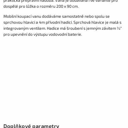
praktická přepravní nádoba. Vana je dodávána i ve variantě pro
dospělé pro lůžka o rozměru 200 x 90 cm.
Mobilní koupací vanu dodáváme samostatně nebo spolu se
sprchovou hlavicí a 4m přívodní hadicí. Sprchová hlavice je malá s
integrovaným ventilem. Hadice má šroubení s jemným závitem ½“
pro upevnění do výstupu vodovodní baterie.
Doplňkové parametry