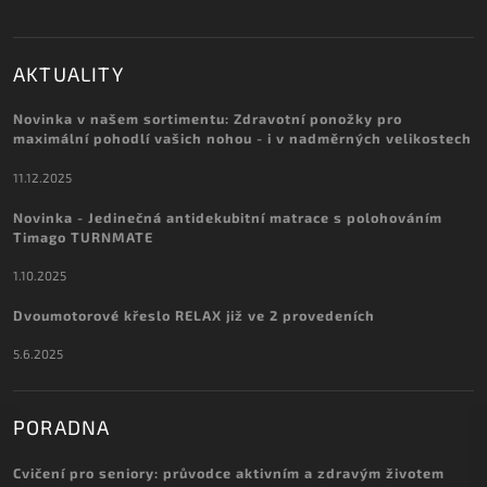
AKTUALITY
Novinka v našem sortimentu: Zdravotní ponožky pro
maximální pohodlí vašich nohou - i v nadměrných velikostech
11.12.2025
Novinka - Jedinečná antidekubitní matrace s polohováním
Timago TURNMATE
1.10.2025
Dvoumotorové křeslo RELAX již ve 2 provedeních
5.6.2025
PORADNA
Cvičení pro seniory: průvodce aktivním a zdravým životem