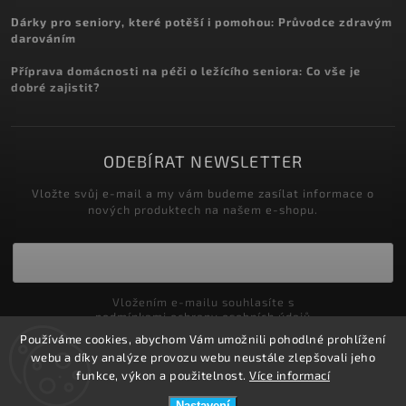
Dárky pro seniory, které potěší i pomohou: Průvodce zdravým
darováním
Příprava domácnosti na péči o ležícího seniora: Co vše je
dobré zajistit?
ODEBÍRAT NEWSLETTER
Vložte svůj e-mail a my vám budeme zasílat informace o
nových produktech na našem e-shopu.
Vložením e-mailu souhlasíte s
podmínkami ochrany osobních údajů
Používáme cookies, abychom Vám umožnili pohodlné prohlížení
Přihlásit se
webu a díky analýze provozu webu neustále zlepšovali jeho
funkce, výkon a použitelnost.
Více informací
Nastavení