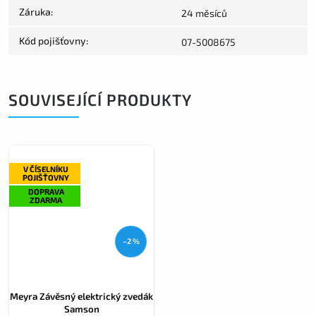
Záruka
:
24 měsíců
Kód pojišťovny
:
07-5008675
SOUVISEJÍCÍ PRODUKTY
V ČÍSELNÍKU
POJIŠŤOVNY
DOPRAVA
ZDARMA
–2 %
Meyra Závěsný elektrický zvedák
Samson