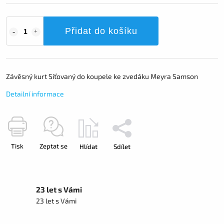
Přidat do košíku
Závěsný kurt Síťovaný do koupele ke zvedáku Meyra Samson
Detailní informace
Tisk
Zeptat se
Hlídat
Sdílet
23 let s Vámi
23 let s Vámi