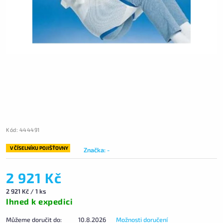
Kód:
444491
V ČÍSELNÍKU POJIŠŤOVNY
Značka:
-
2 921 Kč
2 921 Kč / 1 ks
Ihned k expedici
Můžeme doručit do:
10.8.2026
Možnosti doručení