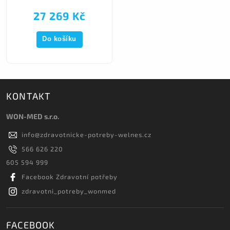
27 269 Kč
Do košíku
KONTAKT
WON-MED s.r.o.
info
@
zdravotnicke-potreby-welnes.cz
566 626 220
605 594 999
Facebook Zdravotní potřeby
zdravotni_potreby_wonmed
FACEBOOK