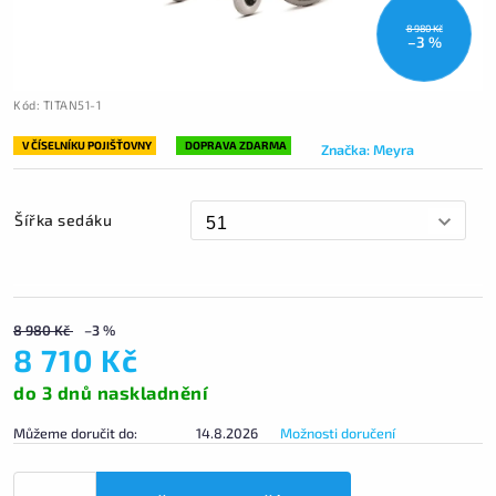
8 980 Kč
–3 %
Kód:
TITAN51-1
V ČÍSELNÍKU POJIŠŤOVNY
DOPRAVA ZDARMA
Značka:
Meyra
Šířka sedáku
8 980 Kč
–3 %
8 710 Kč
do 3 dnů naskladnění
Můžeme doručit do:
14.8.2026
Možnosti doručení