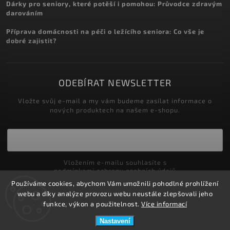
Dárky pro seniory, které potěší i pomohou: Průvodce zdravým
darováním
Příprava domácnosti na péči o ležícího seniora: Co vše je
dobré zajistit?
ODEBÍRAT NEWSLETTER
Vložte svůj e-mail a my vám budeme zasílat informace o
nových produktech na našem e-shopu.
Vložením e-mailu souhlasíte s
podmínkami ochrany osobních údajů
Používáme cookies, abychom Vám umožnili pohodlné prohlížení
Přihlásit se
webu a díky analýze provozu webu neustále zlepšovali jeho
funkce, výkon a použitelnost.
Více informací
Nastavení