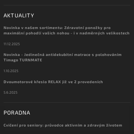
AKTUALITY
Novinka v našem sortimentu: Zdravotní ponožky pro
maximální pohodlí vašich nohou - i v nadměrných velikostech
11.12.2025
Novinka - Jedinečná antidekubitní matrace s polohováním
Timago TURNMATE
1.10.2025
Dvoumotorové křeslo RELAX již ve 2 provedeních
5.6.2025
PORADNA
Cvičení pro seniory: průvodce aktivním a zdravým životem