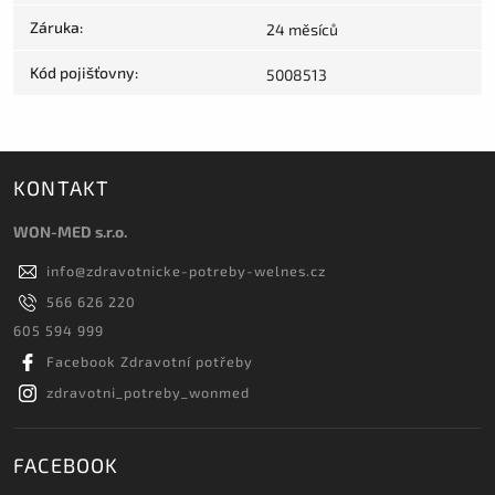
Záruka
:
24 měsíců
Kód pojišťovny
:
5008513
KONTAKT
WON-MED s.r.o.
info
@
zdravotnicke-potreby-welnes.cz
566 626 220
605 594 999
Facebook Zdravotní potřeby
zdravotni_potreby_wonmed
FACEBOOK