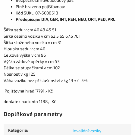
Bezpečnostní dvoubodový pás
Plně hrazeno pojišťovnou:
Kód SÚKL: 07-5008513
Předepisuje: DIA, GER, INT, REH, NEU, ORT, PED, PRL
Šířka sedu v cm 40 43 45 51
Šířka celého vozíku v cm 62,5 65 67,6 70,1
Šířka složeného vozíku v cm 31
Hloubka sedu v cm 40
Celková výška v cm 96
Výška zádové opěrky v cm 43
Délka se stupačkami v cm 102
Nosnost v kg 125
Váha vozíku bez příslušenství v kg 13 +/- 5%
Pojišťovna hradí 7791,- Kč
doplatek pacienta 1188,- Kč
Doplňkové parametry
Kategorie
:
Invalidní vozíky