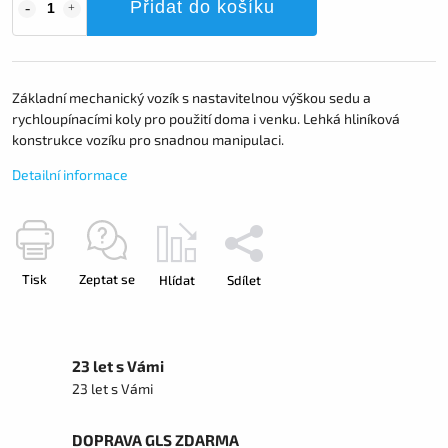
Přidat do košíku
Základní mechanický vozík s nastavitelnou výškou sedu a
rychloupínacími koly pro použití doma i venku. Lehká hliníková
konstrukce vozíku pro snadnou manipulaci.
Detailní informace
Tisk
Zeptat se
Hlídat
Sdílet
23 let s Vámi
23 let s Vámi
DOPRAVA GLS ZDARMA