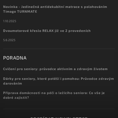
Novinka - Jedinečná antidekubitní matrace s polohováním
Timago TURNMATE
1.10.2025
Dvoumotorové křeslo RELAX již ve 2 provedeních
5.6.2025
PORADNA
Cvičení pro seniory: průvodce aktivním a zdravým životem
Dárky pro seniory, které potěší i pomohou: Průvodce zdravým
darováním
Příprava domácnosti na péči o ležícího seniora: Co vše je
dobré zajistit?