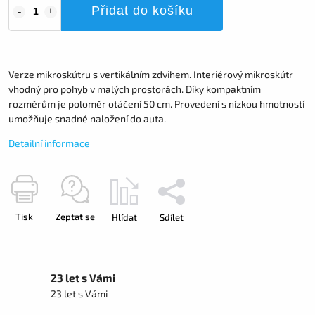
Přidat do košíku
Verze mikroskútru s vertikálním zdvihem. Interiérový mikroskútr
vhodný pro pohyb v malých prostorách. Díky kompaktním
rozměrům je poloměr otáčení 50 cm. Provedení s nízkou hmotností
umožňuje snadné naložení do auta.
Detailní informace
Tisk
Zeptat se
Hlídat
Sdílet
23 let s Vámi
23 let s Vámi