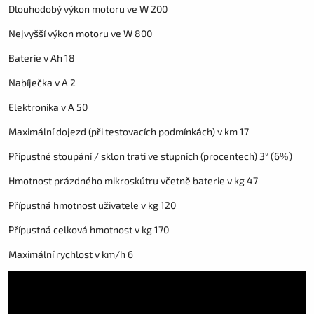
Dlouhodobý výkon motoru ve W 200
Nejvyšší výkon motoru ve W 800
Baterie v Ah 18
Nabíječka v A 2
Elektronika v A 50
Maximální dojezd (při testovacích podmínkách) v km 17
Přípustné stoupání / sklon trati ve stupních (procentech) 3° (6%)
Hmotnost prázdného mikroskútru včetně baterie v kg 47
Přípustná hmotnost uživatele v kg 120
Přípustná celková hmotnost v kg 170
Maximální rychlost v km/h 6