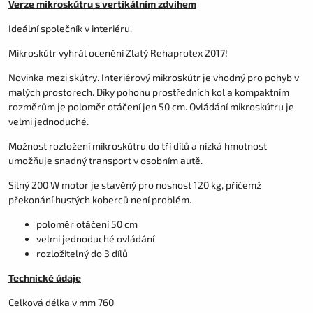
Verze mikroskútru s vertikálním zdvihem
Ideální společník v interiéru.
Mikroskútr vyhrál ocenění Zlatý Rehaprotex 2017!
Novinka mezi skútry. Interiérový mikroskútr je vhodný pro pohyb v
malých prostorech. Díky pohonu prostředních kol a kompaktním
rozměrům je poloměr otáčení jen 50 cm. Ovládání mikroskútru je
velmi jednoduché.
Možnost rozložení mikroskútru do tří dílů a nízká hmotnost
umožňuje snadný transport v osobním autě.
Silný 200 W motor je stavěný pro nosnost 120 kg, přičemž
překonání hustých koberců není problém.
poloměr otáčení 50 cm
velmi jednoduché ovládání
rozložitelný do 3 dílů
Technické údaje
Celková délka v mm 760