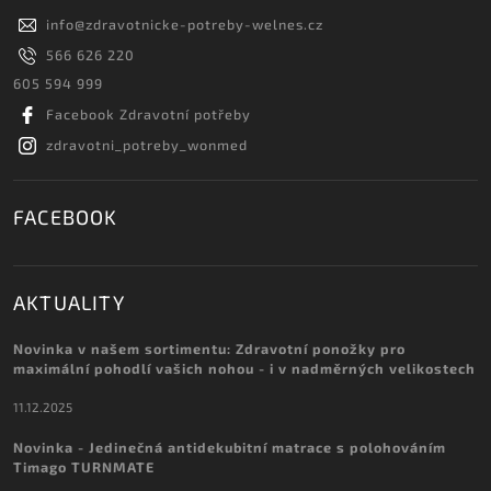
info
@
zdravotnicke-potreby-welnes.cz
566 626 220
605 594 999
Facebook Zdravotní potřeby
zdravotni_potreby_wonmed
FACEBOOK
AKTUALITY
Novinka v našem sortimentu: Zdravotní ponožky pro
maximální pohodlí vašich nohou - i v nadměrných velikostech
11.12.2025
Novinka - Jedinečná antidekubitní matrace s polohováním
Timago TURNMATE