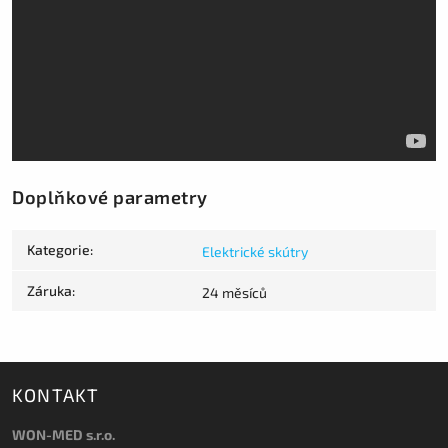
Doplňkové parametry
Kategorie
:
Elektrické skútry
Záruka
:
24 měsíců
KONTAKT
WON-MED s.r.o.