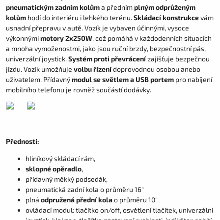
pneumatickým zadním kolům
a předním
plným odprůženým
kolům
hodí do interiéru i lehkého terénu.
Skládací konstrukce
vám
usnadní přepravu v autě. Vozík je vybaven účinnými, vysoce
výkonnými
motory 2x250W
, což pomáhá v každodenních situacích
a mnoha vymoženostmi, jako jsou ruční brzdy, bezpečnostní pás,
univerzální joystick.
Systém proti převrácení
zajišťuje bezpečnou
jízdu. Vozík umožňuje
volbu řízení
doprovodnou osobou anebo
uživatelem. Přídavný
modul se světlem a USB portem
pro nabíjení
mobilního telefonu je rovněž součástí dodávky.
Přednosti:
hliníkový skládací rám,
sklopné opěradlo
,
přídavný měkký podsedák,
pneumatická zadní kola o průměru 16"
plná
odpružená přední kola
o průměru 10"
ovládací modul: tlačítko on/off, osvětlení tlačítek, univerzální