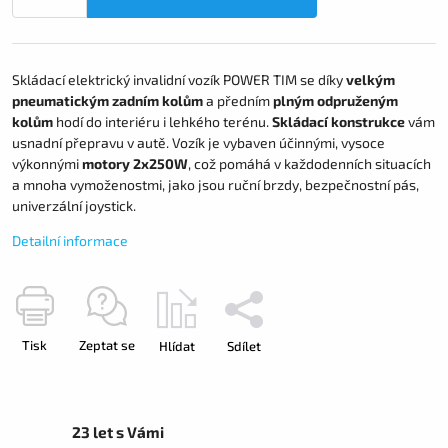
Skládací elektrický invalidní vozík POWER TIM se díky
velkým
pneumatickým zadním kolům
a předním
plným odpruženým
kolům
hodí do interiéru i lehkého terénu.
Skládací konstrukce
vám
usnadní přepravu v autě. Vozík je vybaven účinnými, vysoce
výkonnými
motory 2x250W
, což pomáhá v každodenních situacích
a mnoha vymoženostmi, jako jsou ruční brzdy, bezpečnostní pás,
univerzální joystick.
Detailní informace
Tisk
Zeptat se
Hlídat
Sdílet
23 let s Vámi