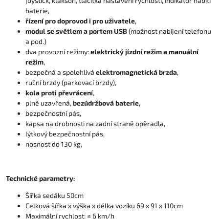
joystick, klakson, tlačítka nastavení rychlosti, indikátor nabití
baterie,
řízení pro doprovod i pro uživatele
,
modul se světlem a portem USB
(možnost nabíjení telefonu
a pod.)
dva provozní režimy:
elektrický jízdní režim a manuální
režim
,
bezpečná a spolehlivá
elektromagnetická brzda
,
ruční brzdy (parkovací brzdy),
kola proti převrácení
,
plně uzavřená,
bezúdržbová baterie
,
bezpečnostní pás,
kapsa na drobnosti na zadní straně opěradla,
lýtkový bezpečnostní pás,
nosnost do 130 kg,
Technické parametry:
Šířka sedáku 50cm
Celková šířka x výška x délka vozíku 69 x 91 x 110cm
Maximální rychlost: ≤ 6 km/h