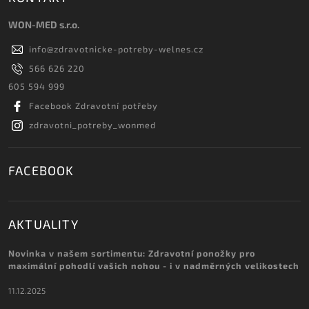
WON-MED s.r.o.
info
@
zdravotnicke-potreby-welnes.cz
566 626 220
605 594 999
Facebook Zdravotní potřeby
zdravotni_potreby_wonmed
FACEBOOK
AKTUALITY
Novinka v našem sortimentu: Zdravotní ponožky pro
maximální pohodlí vašich nohou - i v nadměrných velikostech
11.12.2025