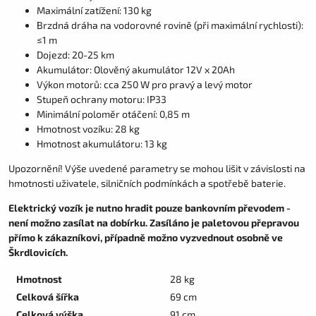
Maximální zatížení: 130 kg
Brzdná dráha na vodorovné rovině (při maximální rychlosti):
≤1 m
Dojezd: 20-25 km
Akumulátor: Olověný akumulátor 12V x 20Ah
Výkon motorů: cca 250 W pro pravý a levý motor
Stupeň ochrany motoru: IP33
Minimální poloměr otáčení: 0,85 m
Hmotnost vozíku: 28 kg
Hmotnost akumulátoru: 13 kg
Upozornění! Výše uvedené parametry se mohou lišit v závislosti na
hmotnosti uživatele, silničních podmínkách a spotřebě baterie.
Elektrický vozík je nutno hradit pouze bankovním převodem -
není možno zasílat na dobírku. Zasíláno je paletovou přepravou
přímo k zákazníkovi, případně možno vyzvednout osobně ve
Škrdlovicích.
Hmotnost
28 kg
Celková šířka
69 cm
Celková výška
91 cm