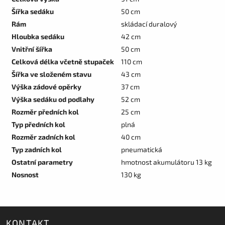
Šířka sedáku
50 cm
Rám
skládací duralový
Hloubka sedáku
42 cm
Vnitřní šířka
50 cm
Celková délka včetně stupaček
110 cm
Šířka ve složeném stavu
43 cm
Výška zádové opěrky
37 cm
Výška sedáku od podlahy
52 cm
Rozměr předních kol
25 cm
Typ předních kol
plná
Rozměr zadních kol
40 cm
Typ zadních kol
pneumatická
Ostatní parametry
hmotnost akumulátoru 13 kg
Nosnost
130 kg
KONTAKT