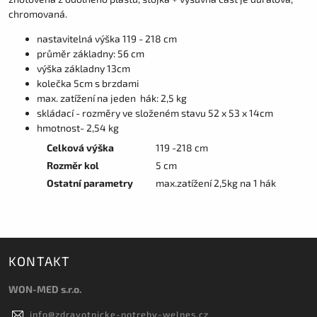
chromovaná.
nastavitelná výška 119 - 218 cm
průměr základny: 56 cm
výška základny 13cm
kolečka 5cm s brzdami
max. zatížení na jeden hák: 2,5 kg
skládací - rozměry ve složeném stavu 52 x 53 x 14cm
hmotnost- 2,54 kg
Celková výška
119 -218 cm
Rozměr kol
5 cm
Ostatní parametry
max.zatížení 2,5kg na 1 hák
KONTAKT
WON-MED s.r.o.
info
@
zdravotnicke-potreby-welnes.cz