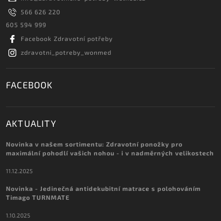
566 626 220
605 594 999
Facebook Zdravotní potřeby
zdravotni_potreby_wonmed
FACEBOOK
AKTUALITY
Novinka v našem sortimentu: Zdravotní ponožky pro
maximální pohodlí vašich nohou - i v nadměrných velikostech
11.12.2025
Novinka - Jedinečná antidekubitní matrace s polohováním
Timago TURNMATE
1.10.2025