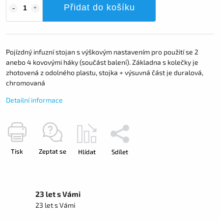
Přidat do košíku
Pojízdný infuzní stojan s výškovým nastavením pro použití se 2
anebo 4 kovovými háky (součást balení). Základna s kolečky je
zhotovená z odolného plastu, stojka + výsuvná část je duralová,
chromovaná
Detailní informace
Tisk
Zeptat se
Hlídat
Sdílet
23 let s Vámi
23 let s Vámi