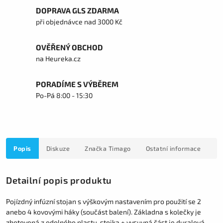
DOPRAVA GLS ZDARMA
při objednávce nad 3000 Kč
OVĚŘENÝ OBCHOD
na Heureka.cz
PORADÍME S VÝBĚREM
Po-Pá 8:00 - 15:30
Popis
Diskuze
Značka
Timago
Ostatní informace
Detailní popis produktu
Pojízdný infúzní stojan s výškovým nastavením pro použití se 2
anebo 4 kovovými háky (součást balení). Základna s kolečky je
zhotovená z odolného plastu, stojka + vysuvná část je duralová,