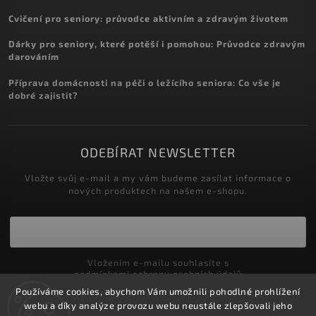
Cvičení pro seniory: průvodce aktivním a zdravým životem
Dárky pro seniory, které potěší i pomohou: Průvodce zdravým
darováním
Příprava domácnosti na péči o ležícího seniora: Co vše je
dobré zajistit?
ODEBÍRAT NEWSLETTER
Vložte svůj e-mail a my vám budeme zasílat informace o
nových produktech na našem e-shopu.
Vložením e-mailu souhlasíte s
podmínkami ochrany osobních údajů
Používáme cookies, abychom Vám umožnili pohodlné prohlížení
Přihlásit se
webu a díky analýze provozu webu neustále zlepšovali jeho