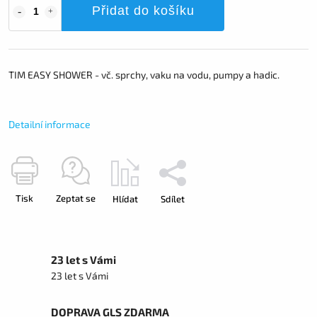
Přidat do košíku
TIM EASY SHOWER -
vč. sprchy, vaku na vodu, pumpy a hadic.
Detailní informace
Tisk
Zeptat se
Hlídat
Sdílet
23 let s Vámi
23 let s Vámi
DOPRAVA GLS ZDARMA