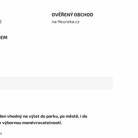
OVĚŘENÝ OBCHOD
č
na Heureka.cz
REM
den vhodný na výlet do parku, po městě, i do
se výbornou manévrovatelností.
m