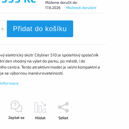
Můžeme doručit do:
17.8.2026
Možnosti doručení
Přidat do košíku
vý elektrický skútr Cityliner 510 je spolehlivý společník
ní den vhodný na výlet do parku, po městě, i do
ho centra. Tento atraktivní model je velmi kompaktní a
je se výbornou manévrovatelností.
í informace
Zeptat se
Hlídat
Sdílet