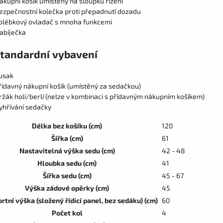
ákupní košík umístěný na sloupku řízení
ezpečnostní kolečka proti přepadnutí dozadu
olébkový ovladač s mnoha funkcemi
abíječka
tandardní vybavení
usak
řídavný nákupní košík (umístěný za sedačkou)
ržák holí/berlí (nelze v kombinaci s přídavným nákupním košíkem)
yhřívání sedačky
Délka bez košíku (cm)
120
Šířka (cm)
61
Nastavitelná výška sedu (cm)
42 - 48
Hloubka sedu (cm)
41
Šířka sedu (cm)
45 - 67
Výška zádové opěrky (cm)
45
rtní výška (složený řídicí panel, bez sedáku) (cm)
60
Počet kol
4