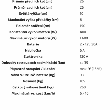
Průměr předních kol (cm)
26
Průměr zadních kol (cm)
26
Světlá výška (cm)
10
Maximální výška překážky (cm)
6
Poloměr otáčení (cm)
150
Konstantní výkon motoru (W)
400
Maximální výkon motoru (W)
1 600
Baterie
2 x 12V 50Ah
Nabíječka
6 A
Elektronika
120 A
Dojezd (v testovacích podmínkách) (km)
ca 35
Přípustné stoupání / klesání
max. 9° (16 %)
Váha skútru vč. baterie (kg)
93
Nosnost (kg)
165
Celkový váhový limit (kg)
260
Maximální rychlost (km/h)
6 / 10