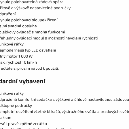
lynule polohovatelná zádová opěra
ířkově a výškově nastavitelné područky
dpružení
lynule polohovací sloupek řízení
elmi snadná obsluha
olébkový ovladač s mnoha funkcemi
řehledný ovládací modul s možností navolení rychlosti
liníkové ráfky
ejmodernější typ LED osvětlení
ilný motor 1 600 W
ax. rychlost 10 km/h
řečtěte si prosím návod k použití.
dardní vybavení
liníkové ráfky
dpružená komfortní sedačka s výškově a úhlově nastavitelnou zádovou
dklopné područky
ompletní osvětlení včetně blikačů, výstražného světla a brzdových svět
lakson
evé i pravé zpětné zrcátko