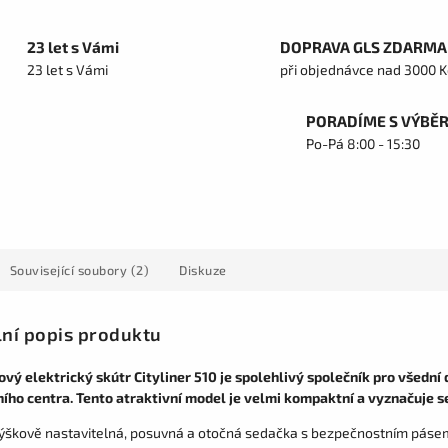
23 let s Vámi
DOPRAVA GLS ZDARMA
23 let s Vámi
při objednávce nad 3000 K
PORADÍME S VÝBĚ
Po-Pá 8:00 - 15:30
Související soubory (2)
Diskuze
lní popis produktu
ový elektrický skútr Cityliner 510 je spolehlivý společník pro všední 
ího centra. Tento atraktivní model je velmi kompaktní a vyznačuje 
ýškově nastavitelná, posuvná a otočná sedačka s bezpečnostním páse