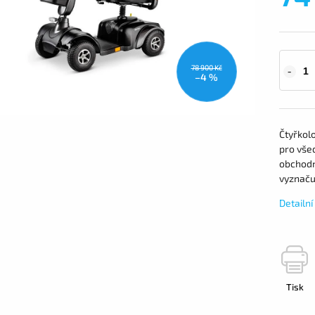
78 900 Kč
–4 %
Čtyřkolo
pro všed
obchodní
vyznaču
Detailn
Tisk