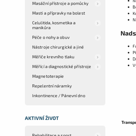
N
Masážní přístroje a pomůcky
B
Masti a přípravky na bolest
K
N
Celulitida, kosmetika a
manikůra
Nads
Péče o nohy a obuv
F
Nástroje chirurgické a jiné
P
Měřiče krevního tlaku
D
V
Měřící a diagnostické přístroje
Magnetoterapie
Repelentní náramky
Inkontinence / Pánevní dno
AKTIVNÍ ŽIVOT
Transpo
Rehabilitace a sport