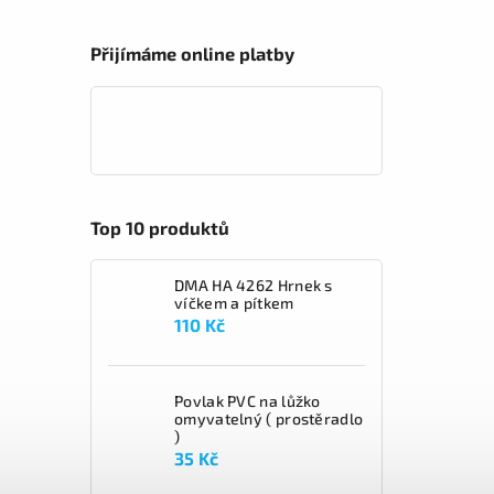
Přijímáme online platby
Top 10 produktů
DMA HA 4262 Hrnek s
víčkem a pítkem
110 Kč
Povlak PVC na lůžko
omyvatelný ( prostěradlo
)
35 Kč