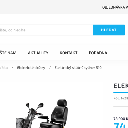
OBJEDNÁVKA P
HLEDAT
IŠTE NÁM
AKTUALITY
KONTAKT
PORADNA
dítka
/
Elektrické skútry
/
Elektrický skútr Cityliner 510
ELEK
Kód:
142
78 900 
74