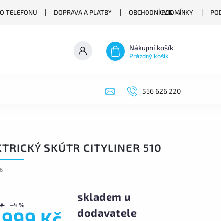
O TELEFONU
DOPRAVA A PLATBY
OBCHODNÍ PODMÍNKY
PO
CZK
Nákupní košík
Prázdný košík
566 626 220
TRICKÝ SKÚTR CITYLINER 510
96
skladem u
Kč
–4 %
dodavatele
 999 Kč