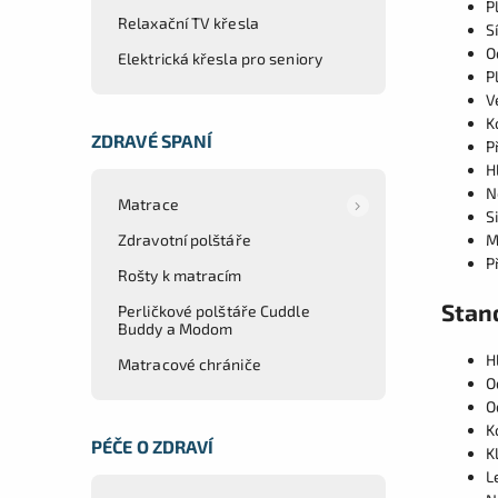
P
Relaxační TV křesla
S
O
Elektrická křesla pro seniory
P
V
K
ZDRAVÉ SPANÍ
P
H
N
Matrace
S
Zdravotní polštáře
M
P
Rošty k matracím
Stan
Perličkové polštáře Cuddle
Buddy a Modom
H
Matracové chrániče
O
O
K
PÉČE O ZDRAVÍ
K
L