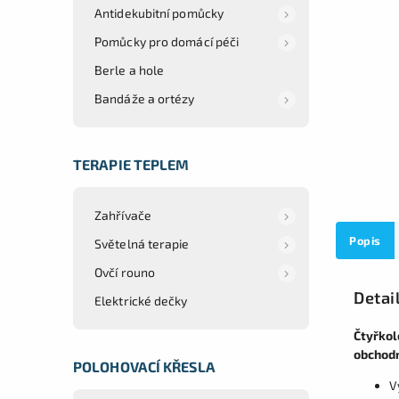
Antidekubitní pomůcky
Pomůcky pro domácí péči
Berle a hole
Bandáže a ortézy
TERAPIE TEPLEM
Zahřívače
Popis
Světelná terapie
Ovčí rouno
Detai
Elektrické dečky
Čtyřkol
obchodn
POLOHOVACÍ KŘESLA
V