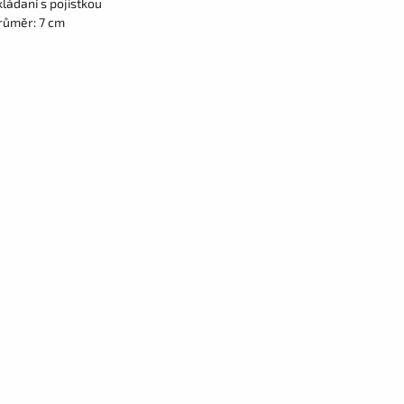
kládaní s pojistkou
růměr: 7 cm