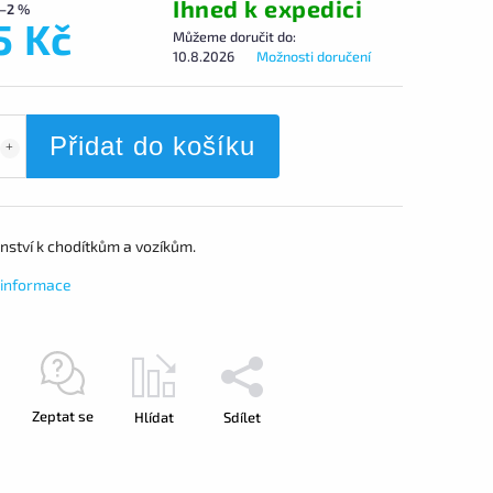
Ihned k expedici
–2 %
5 Kč
Můžeme doručit do:
10.8.2026
Možnosti doručení
Přidat do košíku
nství k chodítkům a vozíkům.
í informace
Zeptat se
Hlídat
Sdílet