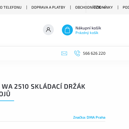
O TELEFONU
DOPRAVA A PLATBY
OBCHODNÍ PODMÍNKY
PO
CZK
Nákupní košík
Prázdný košík
566 626 220
 WA 2510 SKLÁDACÍ DRŽÁK
OJŮ
Značka:
DMA Praha