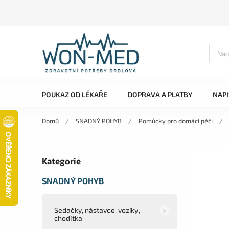
POUKAZ OD LÉKAŘE
DOPRAVA A PLATBY
NAP
Domů
/
SNADNÝ POHYB
/
Pomůcky pro domácí péči
/
Kategorie
SNADNÝ POHYB
Sedačky, nástavce, vozíky,
chodítka