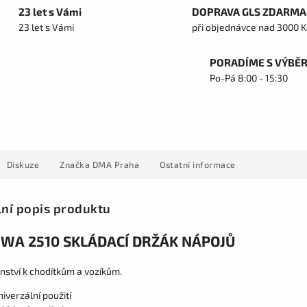
23 let s Vámi
DOPRAVA GLS ZDARMA
23 let s Vámi
při objednávce nad 3000 K
PORADÍME S VÝBĚ
Po-Pá 8:00 - 15:30
Diskuze
Značka
DMA Praha
Ostatní informace
lní popis produktu
WA 2510 SKLÁDACÍ DRŽÁK NÁPOJŮ
nství k chodítkům a vozíkům.
niverzální použití