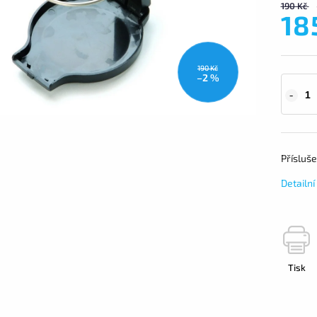
190 Kč
18
190 Kč
–2 %
Přísluše
Detailn
Tisk