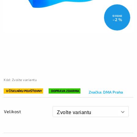
9 110 Kč
–2 %
Kód:
Zvolte variantu
V ČÍSELNÍKU POJIŠŤOVNY
DOPRAVA ZDARMA
Značka:
DMA Praha
Velikost