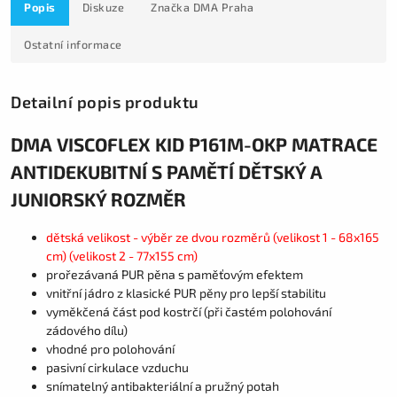
Popis
Diskuze
Značka
DMA Praha
Ostatní informace
Detailní popis produktu
DMA VISCOFLEX KID P161M-OKP MATRACE
ANTIDEKUBITNÍ S PAMĚTÍ DĚTSKÝ A
JUNIORSKÝ ROZMĚR
dětská velikost - výběr ze dvou rozměrů (velikost 1 - 68x165
cm) (velikost 2 - 77x155 cm)
prořezávaná PUR pěna s paměťovým efektem
vnitřní jádro z klasické PUR pěny pro lepší stabilitu
vyměkčená část pod kostrčí (při častém polohování
zádového dílu)
vhodné pro polohování
pasivní cirkulace vzduchu
snímatelný antibakteriální a pružný potah