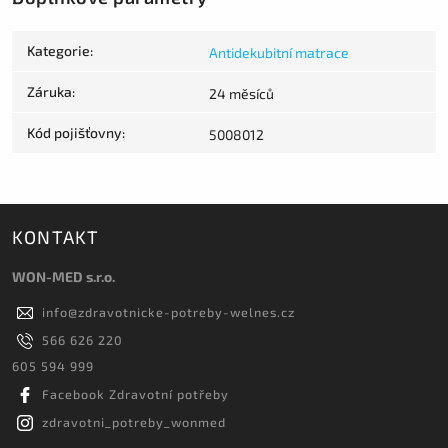
Kategorie
:
Antidekubitní matrace
Záruka
:
24 měsíců
Kód pojišťovny
:
5008012
KONTAKT
WON-MED s.r.o.
info
@
zdravotnicke-potreby-welnes.cz
566 626 220
605 594 999
Facebook Zdravotní potřeby
zdravotni_potreby_wonmed