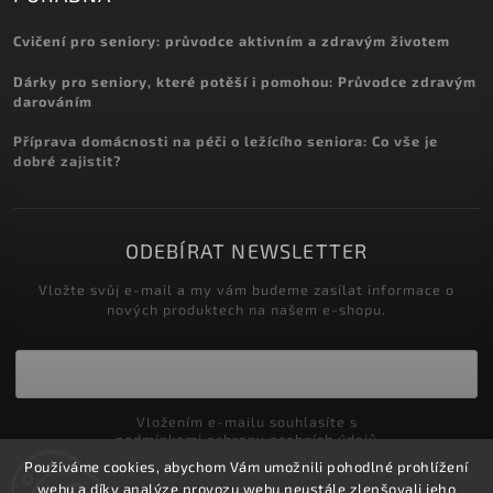
Cvičení pro seniory: průvodce aktivním a zdravým životem
Dárky pro seniory, které potěší i pomohou: Průvodce zdravým
darováním
Příprava domácnosti na péči o ležícího seniora: Co vše je
dobré zajistit?
ODEBÍRAT NEWSLETTER
Vložte svůj e-mail a my vám budeme zasílat informace o
nových produktech na našem e-shopu.
Vložením e-mailu souhlasíte s
podmínkami ochrany osobních údajů
Používáme cookies, abychom Vám umožnili pohodlné prohlížení
Přihlásit se
webu a díky analýze provozu webu neustále zlepšovali jeho