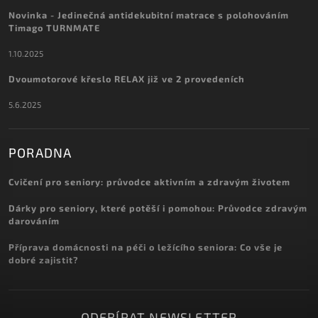
Novinka - Jedinečná antidekubitní matrace s polohováním
Timago TURNMATE
1.10.2025
Dvoumotorové křeslo RELAX již ve 2 provedeních
5.6.2025
PORADNA
Cvičení pro seniory: průvodce aktivním a zdravým životem
Dárky pro seniory, které potěší i pomohou: Průvodce zdravým
darováním
Příprava domácnosti na péči o ležícího seniora: Co vše je
dobré zajistit?
ODEBÍRAT NEWSLETTER