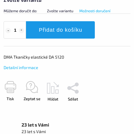
Můžeme doručit do:
Zvolte variantu
Možnosti doručení
Přidat do košíku
DMA Tkaničky elastické DA 5120
Detailní informace
Tisk
Zeptat se
Hlídat
Sdílet
23 let s Vámi
23 let s Vámi