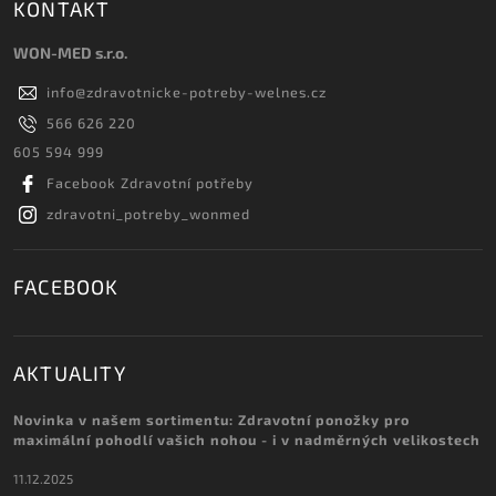
KONTAKT
WON-MED s.r.o.
info
@
zdravotnicke-potreby-welnes.cz
566 626 220
605 594 999
Facebook Zdravotní potřeby
zdravotni_potreby_wonmed
FACEBOOK
AKTUALITY
Novinka v našem sortimentu: Zdravotní ponožky pro
maximální pohodlí vašich nohou - i v nadměrných velikostech
11.12.2025