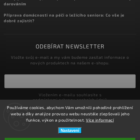
darováním
Příprava domácnosti na péči o ležícího seniora: Co vše je
dobré zajistit?
ODEBÍRAT NEWSLETTER
Vložte svůj e-mail a my vám budeme zasílat informace o
nových produktech na našem e-shopu.
Vložením e-mailu souhlasíte s
podmínkami ochrany osobních údajů
Používáme cookies, abychom Vám umožnili pohodlné prohlížení
Přihlásit se
webu a díky analýze provozu webu neustále zlepšovali jeho
funkce, výkon a použitelnost.
Více informací
Nastavení