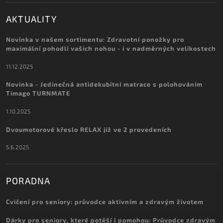
AKTUALITY
Novinka v našem sortimentu: Zdravotní ponožky pro
maximální pohodlí vašich nohou - i v nadměrných velikostech
11.12.2025
Novinka - Jedinečná antidekubitní matrace s polohováním
Timago TURNMATE
1.10.2025
Dvoumotorové křeslo RELAX již ve 2 provedeních
5.6.2025
PORADNA
Cvičení pro seniory: průvodce aktivním a zdravým životem
Dárky pro seniory, které potěší i pomohou: Průvodce zdravým