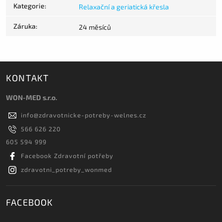
Kategorie
:
Relaxační a geriatická křesla
Záruka
:
24 měsíců
KONTAKT
WON-MED s.r.o.
info
@
zdravotnicke-potreby-welnes.cz
566 626 220
605 594 999
Facebook Zdravotní potřeby
zdravotni_potreby_wonmed
FACEBOOK