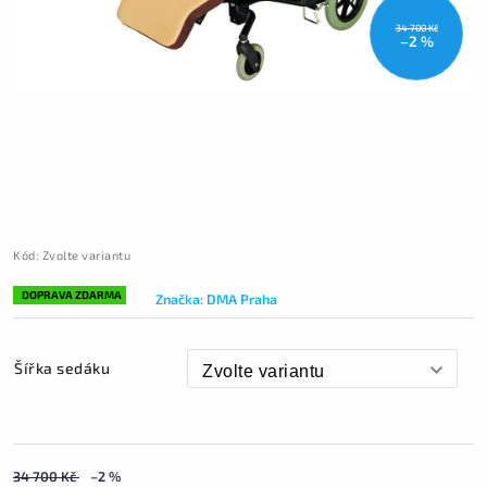
34 700 Kč
–2 %
Kód:
Zvolte variantu
DOPRAVA ZDARMA
Značka:
DMA Praha
Šířka sedáku
34 700 Kč
–2 %