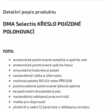
Detailní popis produktu
DMA Selectis KŘESLO POJÍZDNÉ
POLOHOVACÍ
POPIS:
anatomická polstrovaná sedačka a opěrka zad
anatomická polstrovaná opěrka hlavy
omyvatelný koženkový potah
nastavitelná výška a úhel sedu
možnost polohy RELAX nebo PŘESUN
polohovatelná polstrovaná lýtková opěrka
bezpečnostní dvoubodový pás
nastavitelný odklopný pracovní stůl
madla pro doprovod
přední 6¨ a zadní 12¨ plná kola s nášlapnou brzdou