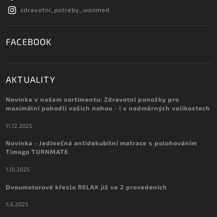
zdravotni_potreby_wonmed
FACEBOOK
AKTUALITY
Novinka v našem sortimentu: Zdravotní ponožky pro
maximální pohodlí vašich nohou - i v nadměrných velikostech
11.12.2025
Novinka - Jedinečná antidekubitní matrace s polohováním
Timago TURNMATE
1.10.2025
Dvoumotorové křeslo RELAX již ve 2 provedeních
5.6.2025