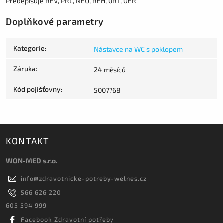
Předepisuje REV, PRL, NEU, REH, ORT, GER
Doplňkové parametry
Kategorie
:
Nástavce na WC s poklopem
Záruka
:
24 měsíců
Kód pojišťovny
:
5007768
KONTAKT
WON-MED s.r.o.
info
@
zdravotnicke-potreby-welnes.cz
566 626 220
605 594 999
Facebook Zdravotní potřeby