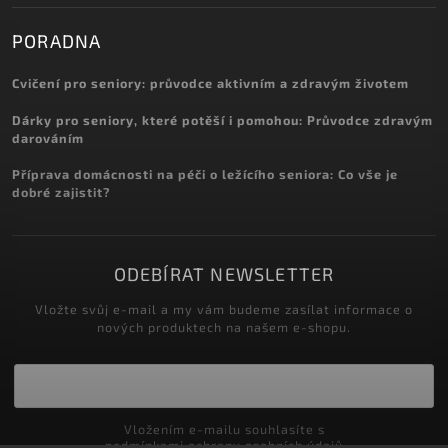
PORADNA
Cvičení pro seniory: průvodce aktivním a zdravým životem
Dárky pro seniory, které potěší i pomohou: Průvodce zdravým
darováním
Příprava domácnosti na péči o ležícího seniora: Co vše je
dobré zajistit?
ODEBÍRAT NEWSLETTER
Vložte svůj e-mail a my vám budeme zasílat informace o
nových produktech na našem e-shopu.
Vložením e-mailu souhlasíte s
podmínkami ochrany osobních údajů