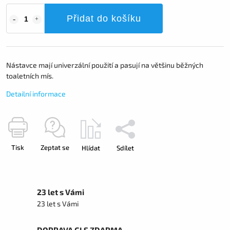
Přidat do košíku
Nástavce mají univerzální použití a pasují na většinu běžných
toaletních mís.
Detailní informace
Tisk
Zeptat se
Hlídat
Sdílet
23 let s Vámi
23 let s Vámi