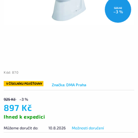
925 Kč
–3 %
Kód:
870
V ČÍSELNÍKU POJIŠŤOVNY
Značka:
DMA Praha
925 Kč
–3 %
897 Kč
Ihned k expedici
Můžeme doručit do:
10.8.2026
Možnosti doručení