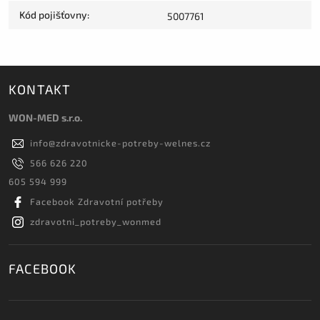
Kód pojišťovny
:
5007761
KONTAKT
WON-MED s.r.o.
info
@
zdravotnicke-potreby-welnes.cz
566 626 220
605 594 999
Facebook Zdravotní potřeby
zdravotni_potreby_wonmed
FACEBOOK