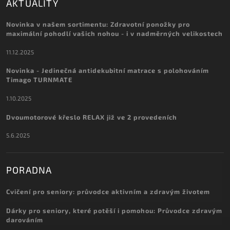
AKTUALITY
Novinka v našem sortimentu: Zdravotní ponožky pro
maximální pohodlí vašich nohou - i v nadměrných velikostech
11.12.2025
Novinka - Jedinečná antidekubitní matrace s polohováním
Timago TURNMATE
1.10.2025
Dvoumotorové křeslo RELAX již ve 2 provedeních
5.6.2025
PORADNA
Cvičení pro seniory: průvodce aktivním a zdravým životem
Dárky pro seniory, které potěší i pomohou: Průvodce zdravým
darováním