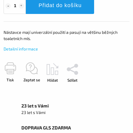
Přidat do košíku
Nástavce mají univerzální použití a pasují na většinu běžných
toaletních mís.
Detailní informace
Tisk
Zeptat se
Hlídat
Sdílet
23 let s Vámi
23 let s Vámi
DOPRAVA GLS ZDARMA