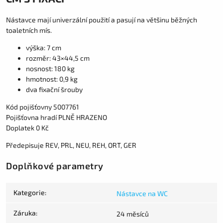
Nástavce mají univerzální použití a pasují na většinu běžných
toaletních mís.
výška: 7 cm
rozměr: 43×44,5 cm
nosnost: 180 kg
hmotnost: 0,9 kg
dva fixační šrouby
Kód pojišťovny 5007761
Pojišťovna hradí PLNĚ HRAZENO
Doplatek 0 Kč
Předepisuje REV, PRL, NEU, REH, ORT, GER
Doplňkové parametry
Kategorie
:
Nástavce na WC
Záruka
:
24 měsíců