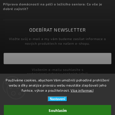
Příprava domácnosti na péči o ležícího seniora: Co vše je
dobré zajistit?
ODEBÍRAT NEWSLETTER
Vložte svůj e-mail a my vám budeme zasílat informace o
nových produktech na našem e-shopu.
Vložením e-mailu souhlasíte s
podmínkami ochrany osobních údajů
Používáme cookies, abychom Vám umožnili pohodlné prohlížení
Přihlásit se
webu a díky analýze provozu webu neustále zlepšovali jeho
funkce, výkon a použitelnost.
Více informací
Nastavení
Copyright 2026
ZDRAVOTNÍ POTŘEBY DRDLOVÁ
. Všechna práva
Souhlasím
vyhrazena.