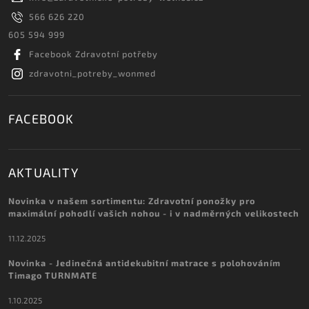
566 626 220
605 594 999
Facebook Zdravotní potřeby
zdravotni_potreby_wonmed
FACEBOOK
AKTUALITY
Novinka v našem sortimentu: Zdravotní ponožky pro
maximální pohodlí vašich nohou - i v nadměrných velikostech
11.12.2025
Novinka - Jedinečná antidekubitní matrace s polohováním
Timago TURNMATE
1.10.2025