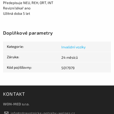
Předepisuje NEU, REH, ORT, INT
Revizní lékař ano
Užitná doba 5 let
Doplňkové parametry
Kategorie
:
Invalidní vozíky
Záruka
:
24 měsíců
Kód pojišťovny
:
5017979
KONTAKT
WON-MED s.r.o.
info
@
zdravotnicke-potreby-welnes.cz