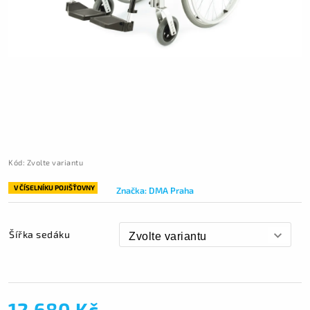
Kód:
Zvolte variantu
V ČÍSELNÍKU POJIŠŤOVNY
Značka:
DMA Praha
Šířka sedáku
12 680 Kč