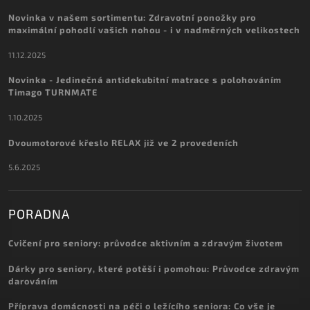
Novinka v našem sortimentu: Zdravotní ponožky pro
maximální pohodlí vašich nohou - i v nadměrných velikostech
11.12.2025
Novinka - Jedinečná antidekubitní matrace s polohováním
Timago TURNMATE
1.10.2025
Dvoumotorové křeslo RELAX již ve 2 provedeních
5.6.2025
PORADNA
Cvičení pro seniory: průvodce aktivním a zdravým životem
Dárky pro seniory, které potěší i pomohou: Průvodce zdravým
darováním
Příprava domácnosti na péči o ležícího seniora: Co vše je