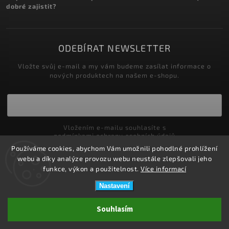
dobré zajistit?
ODEBÍRAT NEWSLETTER
Vložte svůj e-mail a my vám budeme zasílat informace o
nových produktech na našem e-shopu.
Vložením e-mailu souhlasíte s
podmínkami ochrany osobních údajů
Používáme cookies, abychom Vám umožnili pohodlné prohlížení
Přihlásit se
webu a díky analýze provozu webu neustále zlepšovali jeho
funkce, výkon a použitelnost.
Více informací
Nastavení
Copyright 2026
ZDRAVOTNÍ POTŘEBY DRDLOVÁ
. Všechna práva
Souhlasím
vyhrazena.