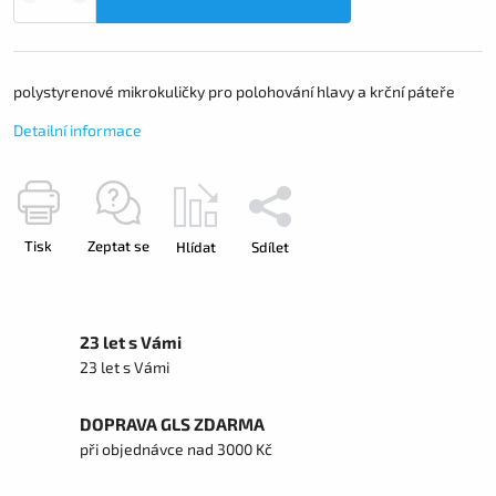
polystyrenové mikrokuličky pro polohování hlavy a krční páteře
Detailní informace
Tisk
Zeptat se
Hlídat
Sdílet
23 let s Vámi
23 let s Vámi
DOPRAVA GLS ZDARMA
při objednávce nad 3000 Kč