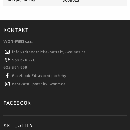
5008025
KONTAKT
WON-MED s.r.o.
info
@
zdravotnicke-potreby-welnes.cz
566 626 220
605 594 999
Facebook Zdravotní potřeby
zdravotni_potreby_wonmed
FACEBOOK
AKTUALITY