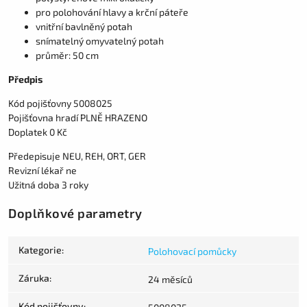
pro polohování hlavy a krční páteře
vnitřní bavlněný potah
snímatelný omyvatelný potah
průměr: 50 cm
Předpis
Kód pojišťovny 5008025
Pojišťovna hradí PLNĚ HRAZENO
Doplatek 0 Kč
Předepisuje NEU, REH, ORT, GER
Revizní lékař ne
Užitná doba 3 roky
Doplňkové parametry
Kategorie
:
Polohovací pomůcky
Záruka
:
24 měsíců
Kód pojišťovny
: