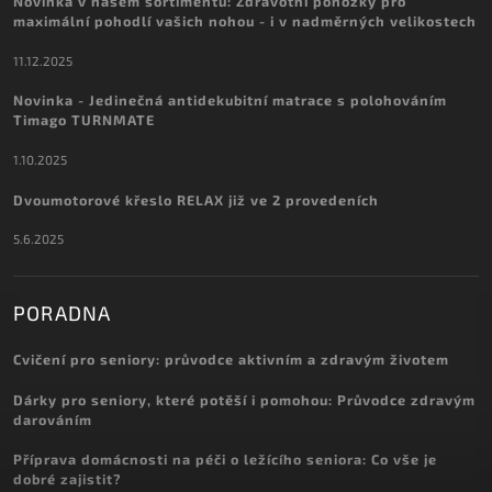
Novinka v našem sortimentu: Zdravotní ponožky pro
maximální pohodlí vašich nohou - i v nadměrných velikostech
11.12.2025
Novinka - Jedinečná antidekubitní matrace s polohováním
Timago TURNMATE
1.10.2025
Dvoumotorové křeslo RELAX již ve 2 provedeních
5.6.2025
PORADNA
Cvičení pro seniory: průvodce aktivním a zdravým životem
Dárky pro seniory, které potěší i pomohou: Průvodce zdravým
darováním
Příprava domácnosti na péči o ležícího seniora: Co vše je
dobré zajistit?