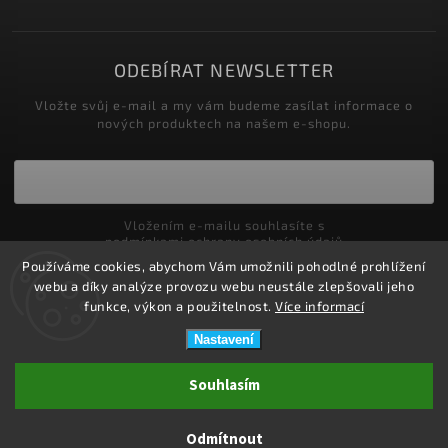
ODEBÍRAT NEWSLETTER
Vložte svůj e-mail a my vám budeme zasílat informace o
nových produktech na našem e-shopu.
Vložením e-mailu souhlasíte s
podmínkami ochrany osobních údajů
Používáme cookies, abychom Vám umožnili pohodlné prohlížení
Přihlásit se
webu a díky analýze provozu webu neustále zlepšovali jeho
funkce, výkon a použitelnost.
Více informací
Nastavení
Copyright 2026
ZDRAVOTNÍ POTŘEBY DRDLOVÁ
. Všechna práva
Souhlasím
vyhrazena.
Upravit nastavení cookies
Odmítnout