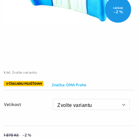
1 870 Kč
–2 %
Kód:
Zvolte variantu
V ČÍSELNÍKU POJIŠŤOVNY
Značka:
DMA Praha
Velikost
1 870 Kč
–2 %