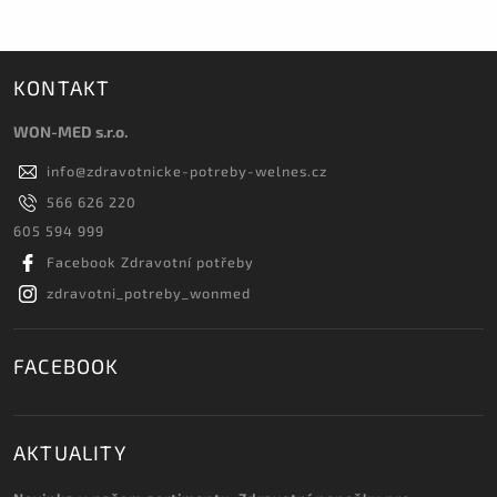
KONTAKT
WON-MED s.r.o.
info
@
zdravotnicke-potreby-welnes.cz
566 626 220
605 594 999
Facebook Zdravotní potřeby
zdravotni_potreby_wonmed
FACEBOOK
AKTUALITY