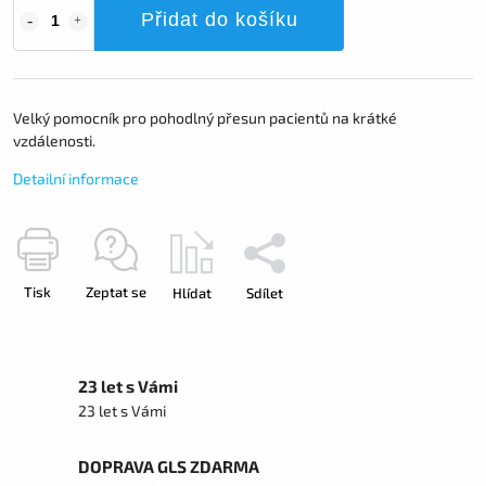
Přidat do košíku
Velký pomocník pro pohodlný přesun pacientů na krátké
vzdálenosti.
Detailní informace
Tisk
Zeptat se
Hlídat
Sdílet
23 let s Vámi
23 let s Vámi
DOPRAVA GLS ZDARMA