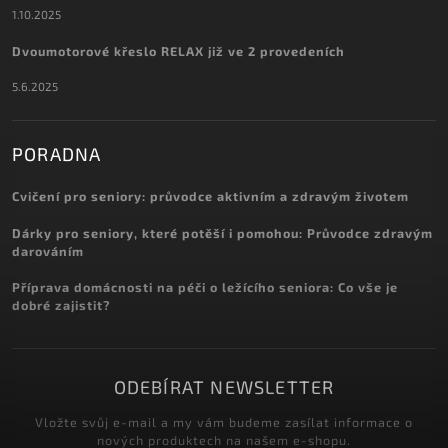
1.10.2025
Dvoumotorové křeslo RELAX již ve 2 provedeních
5.6.2025
PORADNA
Cvičení pro seniory: průvodce aktivním a zdravým životem
Dárky pro seniory, které potěší i pomohou: Průvodce zdravým
darováním
Příprava domácnosti na péči o ležícího seniora: Co vše je
dobré zajistit?
ODEBÍRAT NEWSLETTER
Vložte svůj e-mail a my vám budeme zasílat informace o
nových produktech na našem e-shopu.