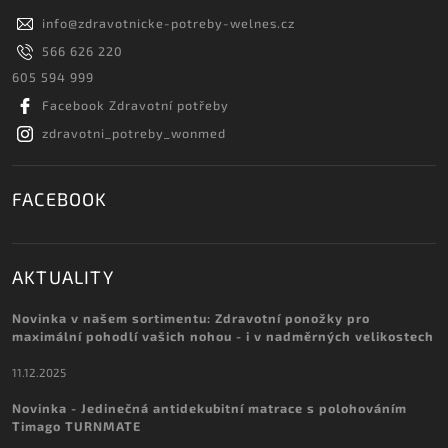
info
@
zdravotnicke-potreby-welnes.cz
566 626 220
605 594 999
Facebook Zdravotní potřeby
zdravotni_potreby_wonmed
FACEBOOK
AKTUALITY
Novinka v našem sortimentu: Zdravotní ponožky pro
maximální pohodlí vašich nohou - i v nadměrných velikostech
11.12.2025
Novinka - Jedinečná antidekubitní matrace s polohováním
Timago TURNMATE