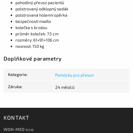
pohodlný převoz pacientů
polstrovaný odklopný sedák
polstrovaná holenní opěrka
bezpečností madlo
kolečka s brzdou
průměr koleček: 7.5 cm
rozměry: 61×91×106 cm
nosnost: 150 kg
Doplňkové parametry
Kategorie
:
Pomůcky pro přesun
Záruka
:
24 měsíců
KONTAKT
WON-MED s.r.o.