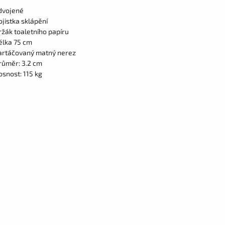
dvojené
ojistka sklápění
ržák toaletního papíru
élka 75 cm
artáčovaný matný nerez
růměr: 3.2 cm
osnost: 115 kg