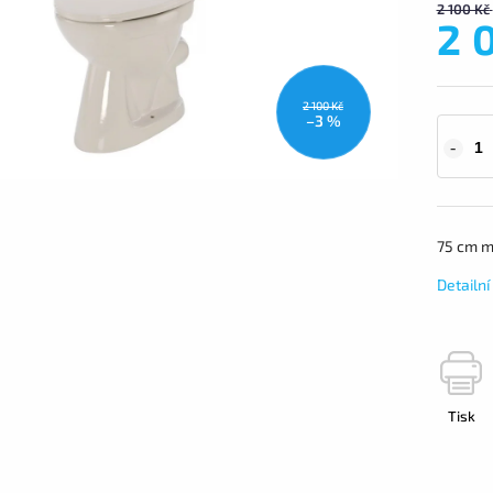
2 100 Kč
2 
2 100 Kč
–3 %
75 cm m
Detailn
Tisk