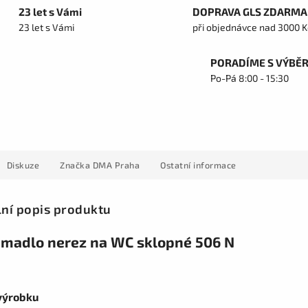
23 let s Vámi
DOPRAVA GLS ZDARMA
23 let s Vámi
při objednávce nad 3000 K
PORADÍME S VÝBĚ
Po-Pá 8:00 - 15:30
Diskuze
Značka
DMA Praha
Ostatní informace
lní popis produktu
madlo nerez na WC sklopné 506 N
výrobku