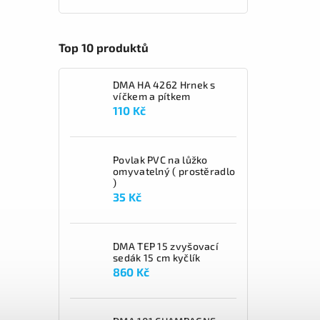
Top 10 produktů
DMA HA 4262 Hrnek s
víčkem a pítkem
110 Kč
Povlak PVC na lůžko
omyvatelný ( prostěradlo
)
35 Kč
DMA TEP 15 zvyšovací
sedák 15 cm kyčlík
860 Kč