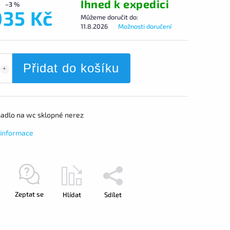
Ihned k expedici
–3 %
035 Kč
Můžeme doručit do:
11.8.2026
Možnosti doručení
Přidat do košíku
adlo na wc sklopné nerez
í informace
Zeptat se
Hlídat
Sdílet