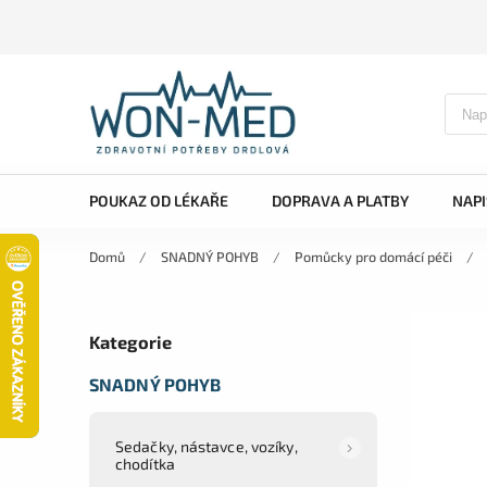
POUKAZ OD LÉKAŘE
DOPRAVA A PLATBY
NAP
Domů
/
SNADNÝ POHYB
/
Pomůcky pro domácí péči
/
Kategorie
SNADNÝ POHYB
Sedačky, nástavce, vozíky,
chodítka