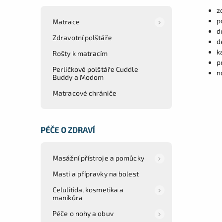
z
p
Matrace
d
Zdravotní polštáře
d
k
Rošty k matracím
p
Perličkové polštáře Cuddle
n
Buddy a Modom
Matracové chrániče
PÉČE O ZDRAVÍ
Masážní přístroje a pomůcky
Masti a přípravky na bolest
Celulitida, kosmetika a
manikůra
Péče o nohy a obuv