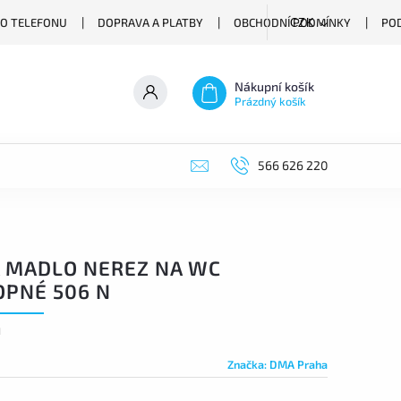
O TELEFONU
DOPRAVA A PLATBY
OBCHODNÍ PODMÍNKY
PO
CZK
Nákupní košík
Prázdný košík
566 626 220
 MADLO NEREZ NA WC
OPNÉ 506 N
1
Značka:
DMA Praha