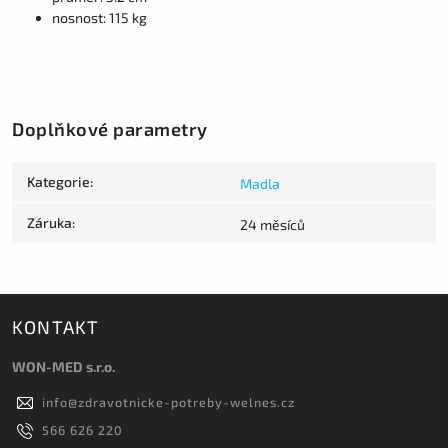
nosnost: 115 kg
Doplňkové parametry
Kategorie
:
Madla
Záruka
:
24 měsíců
KONTAKT
WON-MED s.r.o.
info
@
zdravotnicke-potreby-welnes.cz
566 626 220