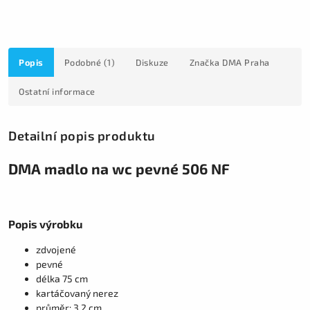
Popis
Podobné (1)
Diskuze
Značka
DMA Praha
Ostatní informace
Detailní popis produktu
DMA madlo na wc pevné 506 NF
Popis výrobku
zdvojené
pevné
délka 75 cm
kartáčovaný nerez
průměr: 3.2 cm