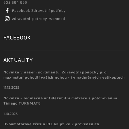
605 594 999
Facebook Zdravotní potřeby
zdravotni_potreby_wonmed
FACEBOOK
AKTUALITY
Novinka v našem sortimentu: Zdravotní ponožky pro
maximální pohodlí vašich nohou - i v nadměrných velikostech
11.12.2025
Novinka - Jedinečná antidekubitní matrace s polohováním
Timago TURNMATE
1.10.2025
Dvoumotorové křeslo RELAX již ve 2 provedeních