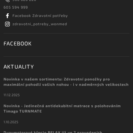
605 594 999
Facebook Zdravotní potřeby
zdravotni_potreby_wonmed
FACEBOOK
AKTUALITY
Novinka v našem sortimentu: Zdravotní ponožky pro
maximální pohodlí vašich nohou - i v nadměrných velikostech
11.12.2025
Novinka - Jedinečná antidekubitní matrace s polohováním
Timago TURNMATE
1.10.2025
Dvoumotorové křeslo RELAX již ve 2 provedeních