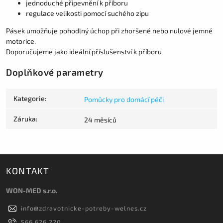
jednoduché připevnění k příboru
regulace velikosti pomocí suchého zipu
Pásek umožňuje pohodlný úchop při zhoršené nebo nulové jemné
motorice.
Doporučujeme jako ideální příslušenství k příboru
Doplňkové parametry
Kategorie
:
Pomůcky pro domácí péči
Záruka
:
24 měsíců
KONTAKT
WON-MED s.r.o.
info
@
zdravotnicke-potreby-welnes.cz
566 626 220