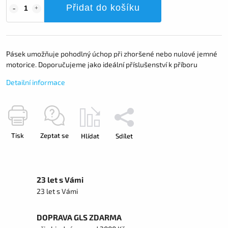
Přidat do košíku
Pásek umožňuje pohodlný úchop při zhoršené nebo nulové jemné
motorice. Doporučujeme jako ideální příslušenství k příboru
Detailní informace
Tisk
Zeptat se
Hlídat
Sdílet
23 let s Vámi
23 let s Vámi
DOPRAVA GLS ZDARMA